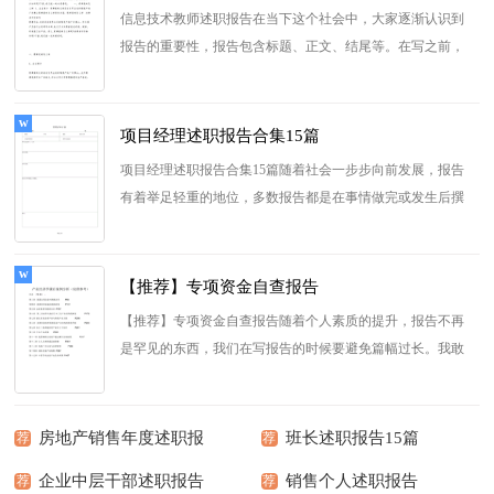
信息技术教师述职报告在当下这个社会中，大家逐渐认识到
报告的重要性，报告包含标题、正文、结尾等。在写之前，
可以先参考范文，以下是小...
[查看更多]
项目经理述职报告合集15篇
项目经理述职报告合集15篇随着社会一步步向前发展，报告
有着举足轻重的地位，多数报告都是在事情做完或发生后撰
写的。我敢肯定，大部分...
[查看更多]
【推荐】专项资金自查报告
【推荐】专项资金自查报告随着个人素质的提升，报告不再
是罕见的东西，我们在写报告的时候要避免篇幅过长。我敢
肯定，大部分人都对写报...
[查看更多]
房地产销售年度述职报
班长述职报告15篇
荐
荐
告
企业中层干部述职报告
销售个人述职报告
荐
荐