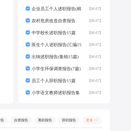
w
企业员工个人述职报告(精
【08-07】
w
选15篇)
农村危房改造自查报告
【08-07】
w
中学校长述职报告15篇
【08-07】
w
医生个人述职报告(汇编15
【08-07】
w
篇)
出纳述职报告(集锦15篇)
【08-07】
w
小学生环保调查报告(7篇)
【08-07】
w
员工个人辞职报告15篇
【08-07】
w
小学语文教师述职报告集
【08-07】
锦15篇
报告
自查报告
离职报告
辞职报告
更多 >>