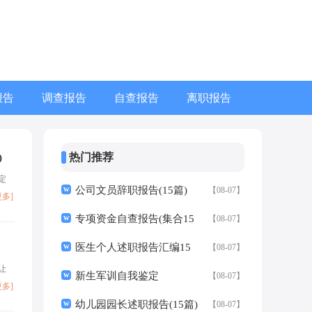
报告
调查报告
自查报告
离职报告
热门推荐
)
定
w
公司文员辞职报告(15篇)
【08-07】
更多]
w
专项资金自查报告(集合15
【08-07】
w
篇)
医生个人述职报告汇编15
【08-07】
让
w
篇
新生军训自我鉴定
【08-07】
更多]
w
幼儿园园长述职报告(15篇)
【08-07】