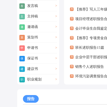
讲
发言稿
>
发
稿
荐
【推荐】写人三年级
言
主持稿
>
主
稿
荐
项目经理述职报告合
持
邀请函
>
邀
稿
荐
会计毕业生自我鉴定(
请
策划书
>
策
荐
【推荐】专项资金
函
划
荐
班长述职报告15篇
申请书
>
申
书
请
荐
企业中层干部述职报
保证书
>
保
书
证
荐
销售个人述职报告
建议书
>
建
书
议
荐
环境污染调查报告合
职业规划
>
职
书
业
自我介绍
>
自
规
我
划
报告
介
绍