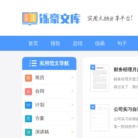
首页
报告
总结
信函
句子
辞职报告
实用范文导航
财务经理月
简历
>
简
财务经理月度
历
就过去了，我们
合同
>
合
同
计划
>
计
公司实习自
划
方案
>
方
公司实习自我
案
某一阶段的学习
演讲稿
>
演