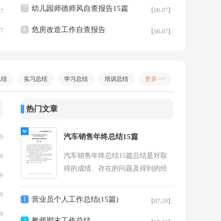
幼儿园师德师风自查报告15篇
7
【08-07】
07
危房改造工作自查报告
8
07
【08-07】
总结
实习总结
学习总结
培训总结
更多 >>
热门文章
汽车销售年终总结15篇
29
汽车销售年终总结15篇总结是对取
29
得的成绩、存在的问题及得到的经
29
验和教训等方面情况进行评价与描
述的一种书面材料，通过它可以全
29
营业员个人工作总结(15篇)
1
【07-29】
面...
29
教师期末工作总结
2