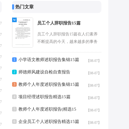
热门文章
员工个人辞职报告15篇
07
员工个人辞职报告15篇在人们素养
07
不断提高的今天，越来越多的事务
07
都会使用到报告，报告根据用途的
不同也有着不同的类型。那么什么
07
小学语文教师述职报告集锦15篇
1
【08-07】
样的...
07
师德师风建设自检自查报告
2
【08-07】
07
教师个人年度述职报告集锦15篇
3
【08-07】
07
项目经理述职报告精选15篇
4
【08-07】
07
教师个人年度述职报告(精选15
5
【08-07】
07
篇)
企业员工个人述职报告精选15篇
6
【08-07】
07