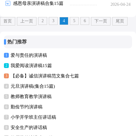
感恩母亲演讲稿合集15篇
2026-04-24
2
3
4
5
6
首页
上一页
下一页
尾页
热门推荐
爱与责任的演讲稿
1
我爱阅读演讲稿15篇
2
【必备】诚信演讲稿范文集合七篇
3
元旦演讲稿(集合15篇)
4
教师教育教学演讲稿
5
勤俭节约演讲稿
6
小学开学班主任讲话稿
7
安全生产的讲话稿
8