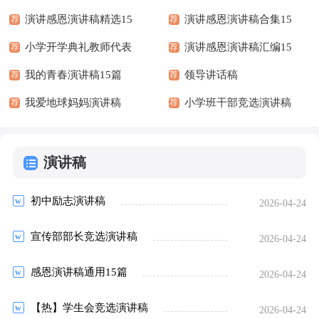
板9篇
演讲感恩演讲稿精选15
篇)
演讲感恩演讲稿合集15
荐
荐
篇
小学开学典礼教师代表
篇
演讲感恩演讲稿汇编15
荐
荐
讲话稿
我的青春演讲稿15篇
篇
领导讲话稿
荐
荐
我爱地球妈妈演讲稿
小学班干部竞选演讲稿
荐
荐
演讲稿
初中励志演讲稿
2026-04-24
宣传部部长竞选演讲稿
2026-04-24
感恩演讲稿通用15篇
2026-04-24
【热】学生会竞选演讲稿
2026-04-24