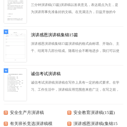
三分钟演讲稿(15篇)演讲稿以发表意见，表达观点为主，是
为演讲而事先准备好的文稿。在充满活力，日益开放的今
天，需要使用演讲稿的场合越...
[查看更多]
演讲感恩演讲稿集锦15篇
演讲感恩演讲稿集锦15篇演讲稿的格式由称谓、开场白、主
干、结尾等几部分组成。随着社会不断地进步，我们可以使
用演讲稿的机会越来...
[查看更多]
诚信考试演讲稿
诚信考试演讲稿演讲稿在写作上具有一定的格式要求。在学
习、工作生活中，演讲稿应用范围愈来愈广泛，在写之前，
可以先参考范文，以下是小...
[查看更多]
安全生产月演讲稿
安全教育演讲稿(15篇)
荐
荐
有关班长竞选演讲稿模
演讲感恩演讲稿(集锦15
荐
荐