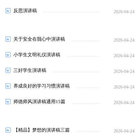
反思演讲稿
2026-04-24
关于安全在我心中演讲稿
2026-04-24
小学生文明礼仪演讲稿
2026-04-24
三好学生演讲稿
2026-04-24
养成良好的学习习惯演讲稿
2026-04-24
师德师风演讲稿通用15篇
2026-04-24
【精品】梦想的演讲稿三篇
2026-04-24