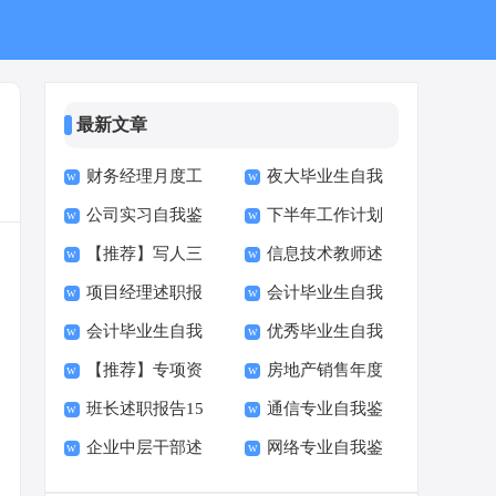
最新文章
财务经理月度工
夜大毕业生自我
公司实习自我鉴
下半年工作计划
作计划
鉴定(通用15篇)
【推荐】写人三
信息技术教师述
定
(15篇)
项目经理述职报
会计毕业生自我
年级作文300字汇编7
职报告
会计毕业生自我
优秀毕业生自我
告合集15篇
鉴定(精选15篇)
篇
【推荐】专项资
房地产销售年度
鉴定(通用15篇)
鉴定(15篇)
班长述职报告15
通信专业自我鉴
金自查报告
述职报告
企业中层干部述
网络专业自我鉴
篇
定
职报告10篇
定