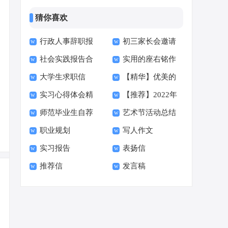
猜你喜欢
行政人事辞职报
初三家长会邀请
社会实践报告合
实用的座右铭作
告
函15篇
大学生求职信
【精华】优美的
集15篇
文400字集合十篇
实习心得体会精
【推荐】2022年
【荐】
早安朋友圈问候语34
师范毕业生自荐
艺术节活动总结
选15篇
伤心的签名汇总55句
句
职业规划
写人作文
信范文六篇
实习报告
表扬信
推荐信
发言稿