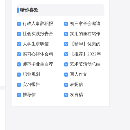
猜你喜欢
行政人事辞职报
初三家长会邀请
社会实践报告合
实用的座右铭作
告
函15篇
大学生求职信
【精华】优美的
集15篇
文400字集合十篇
实习心得体会精
【推荐】2022年
【荐】
早安朋友圈问候语34
师范毕业生自荐
艺术节活动总结
选15篇
伤心的签名汇总55句
句
职业规划
写人作文
信范文六篇
实习报告
表扬信
推荐信
发言稿