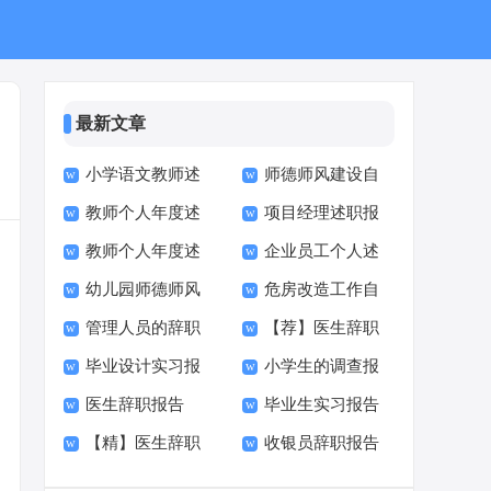
最新文章
小学语文教师述
师德师风建设自
教师个人年度述
项目经理述职报
职报告集锦15篇
检自查报告
教师个人年度述
企业员工个人述
职报告集锦15篇
告精选15篇
幼儿园师德师风
危房改造工作自
职报告(精选15篇)
职报告精选15篇
管理人员的辞职
【荐】医生辞职
自查报告15篇
查报告
毕业设计实习报
小学生的调查报
报告(15篇)
报告
医生辞职报告
毕业生实习报告
告(精选15篇)
告(15篇)
【精】医生辞职
收银员辞职报告
【热门】
(15篇)
报告