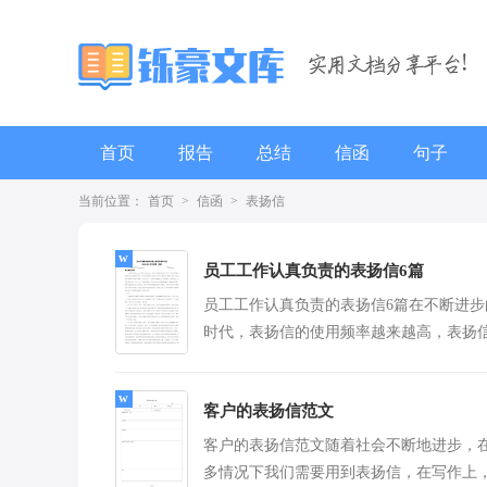
首页
报告
总结
信函
句子
当前位置：
首页
>
信函
>
表扬信
辞职报告
员工工作认真负责的表扬信6篇
员工工作认真负责的表扬信6篇在不断进步
时代，表扬信的使用频率越来越高，表扬
有弘扬正气，褒奖善良的特点。但是你知
样才能...
[查看
客户的表扬信范文
客户的表扬信范文随着社会不断地进步，
多情况下我们需要用到表扬信，在写作上