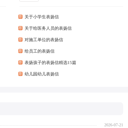
到底
扬信，可以对一些好人好事或是有传播意义的
更多]
事迹进...
[查看更多]
荐
关于小学生表扬信
荐
关于给医务人员的表扬信
荐
对施工单位的表扬信
荐
给员工的表扬信
荐
表扬孩子的表扬信精选15篇
荐
幼儿园幼儿表扬信
2026-07-21