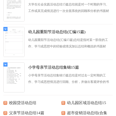
大学生社会实践活动总结15篇总结就是对一个时期的学习、
工作或其完成情况进行一次全面系统的回顾和分析的书面材
料，它可以给我们下...
[查看更多]
幼儿园重阳节活动总结(汇编15篇)
幼儿园重阳节活动总结(汇编15篇)总结是指对某一阶段的工
作、学习或思想中的经验或情况加以总结和概括的书面材
料，它可以帮助我们有...
[查看更多]
小学母亲节活动总结集锦15篇
小学母亲节活动总结集锦15篇总结是对过去一定时期的工
作、学习或思想情况进行回顾、分析，并做出客观评价的书
面材料，它能够使头脑更...
[查看更多]
校园贷活动总结
幼儿园区域活动总结15
荐
荐
父亲节活动总结14篇
篇
超市促销活动总结(合集
荐
荐