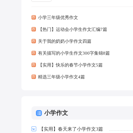
文吧，作文是人们以书面形式表情达意的
活动...
[查看
荐
小学三年级优秀作文
荐
【热门】运动会小学生作文汇编7篇
荐
关于我的奶奶小学作文四篇
荐
有关描写的小学生作文300字集锦8篇
荐
【实用】快乐的春节小学作文5篇
荐
精选三年级小学作文4篇
小学作文
【实用】春天来了小学作文3篇