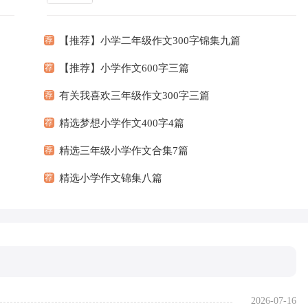
言语
可以锻炼我们的独处习惯，让自己的心静下
更多]
来，思考自...
[查看更多]
荐
【推荐】小学二年级作文300字锦集九篇
荐
【推荐】小学作文600字三篇
荐
有关我喜欢三年级作文300字三篇
荐
精选梦想小学作文400字4篇
荐
精选三年级小学作文合集7篇
荐
精选小学作文锦集八篇
2026-07-16