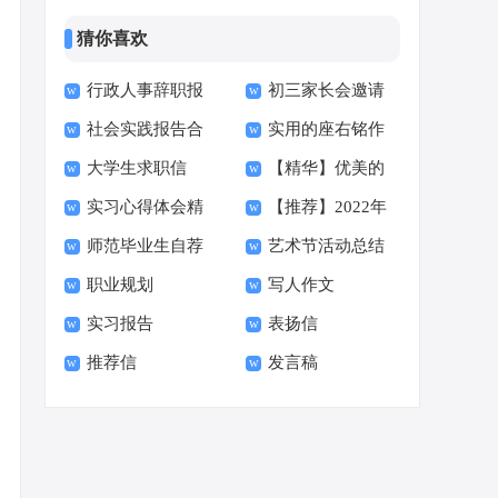
猜你喜欢
行政人事辞职报
初三家长会邀请
社会实践报告合
实用的座右铭作
告
函15篇
大学生求职信
【精华】优美的
集15篇
文400字集合十篇
实习心得体会精
【推荐】2022年
【荐】
早安朋友圈问候语34
师范毕业生自荐
艺术节活动总结
选15篇
伤心的签名汇总55句
句
职业规划
写人作文
信范文六篇
实习报告
表扬信
推荐信
发言稿