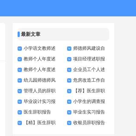
最新文章
小学语文教师述
师德师风建设自
教师个人年度述
项目经理述职报
职报告集锦15篇
检自查报告
教师个人年度述
企业员工个人述
职报告集锦15篇
告精选15篇
幼儿园师德师风
危房改造工作自
职报告(精选15篇)
职报告精选15篇
管理人员的辞职
【荐】医生辞职
自查报告15篇
查报告
毕业设计实习报
小学生的调查报
报告(15篇)
报告
医生辞职报告
毕业生实习报告
告(精选15篇)
告(15篇)
【精】医生辞职
收银员辞职报告
【热门】
(15篇)
报告