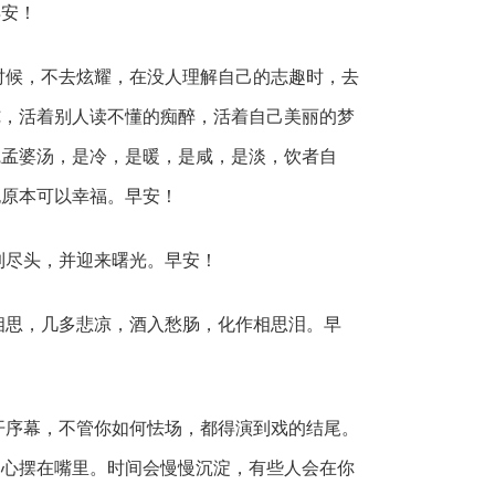
早安！
时候，不去炫耀，在没人理解自己的志趣时，去
纯，活着别人读不懂的痴醉，活着自己美丽的梦
碗孟婆汤，是冷，是暖，是咸，是淡，饮者自
也原本可以幸福。早安！
到尽头，并迎来曙光。早安！
相思，几多悲凉，酒入愁肠，化作相思泪。早
开序幕，不管你如何怯场，都得演到戏的结尾。
却心摆在嘴里。时间会慢慢沉淀，有些人会在你