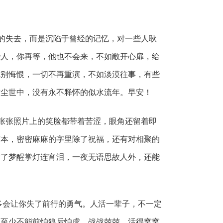
的失去，而是沉陷于曾经的记忆，对一些人耿
些人，你再等，他也不会来，不如敞开心扉，给
你别悔恨，一切不再重演，不如淡漠往事，有些
这尘世中，没有永不释怀的似水流年。早安！
张张照片上的笑脸都带着苦涩，眼角还留着即
言本，密密麻麻的字里除了祝福，还有对相聚的
除了梦醒掌灯连宵泪，一夜无语思故人外，还能
多会让你失了前行的勇气。人活一辈子，不一定
是至少不能前怕狼后怕虎、战战兢兢，活得窝窝