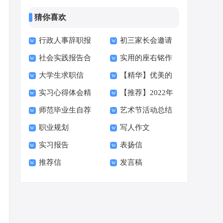
猜你喜欢
行政人事辞职报
初三家长会邀请
社会实践报告合
实用的座右铭作
告
函15篇
大学生求职信
【精华】优美的
集15篇
文400字集合十篇
实习心得体会精
【推荐】2022年
【荐】
早安朋友圈问候语34
师范毕业生自荐
艺术节活动总结
选15篇
伤心的签名汇总55句
句
职业规划
写人作文
信范文六篇
实习报告
表扬信
推荐信
发言稿