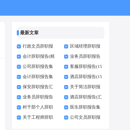
最新文章
行政文员辞职报
区域经理辞职报
会计辞职报告(精
业务员辞职报告
告15篇
告
公司辞职报告集
客服辞职报告(15
选15篇)
(通用15篇)
会计辞职报告集
酒店辞职报告(15
锦15篇
篇)
保安辞职报告汇
关于简洁辞职报
合15篇
篇)
业务员辞职报告
酒店辞职报告(汇
编15篇
告范文
村干部个人辞职
医生辞职报告集
集合15篇
编15篇)
关于工程师辞职
公司文员辞职报
报告
锦15篇
报告汇编六篇
告15篇