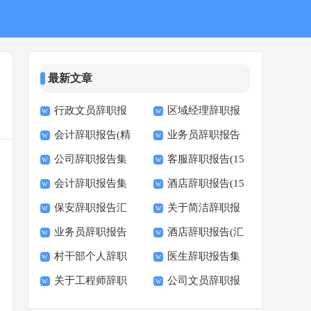
最新文章
行政文员辞职报
区域经理辞职报
会计辞职报告(精
业务员辞职报告
告15篇
告
公司辞职报告集
客服辞职报告(15
选15篇)
(通用15篇)
会计辞职报告集
酒店辞职报告(15
锦15篇
篇)
保安辞职报告汇
关于简洁辞职报
合15篇
篇)
业务员辞职报告
酒店辞职报告(汇
编15篇
告范文
村干部个人辞职
医生辞职报告集
集合15篇
编15篇)
关于工程师辞职
公司文员辞职报
报告
锦15篇
报告汇编六篇
告15篇