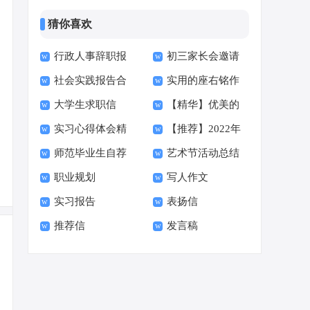
猜你喜欢
行政人事辞职报
初三家长会邀请
社会实践报告合
实用的座右铭作
告
函15篇
大学生求职信
【精华】优美的
集15篇
文400字集合十篇
实习心得体会精
【推荐】2022年
【荐】
早安朋友圈问候语34
师范毕业生自荐
艺术节活动总结
选15篇
伤心的签名汇总55句
句
职业规划
写人作文
信范文六篇
实习报告
表扬信
推荐信
发言稿