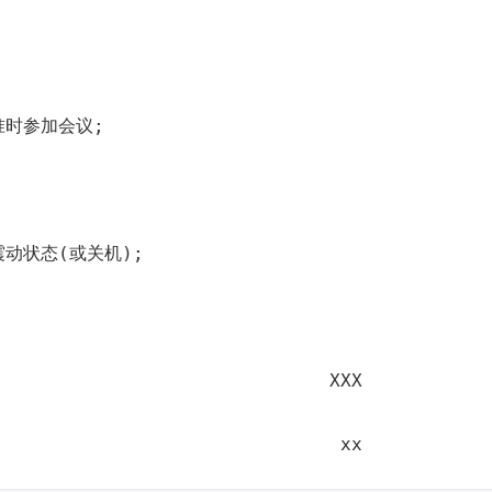
准时参加会议;
动状态(或关机);
XXX
xx