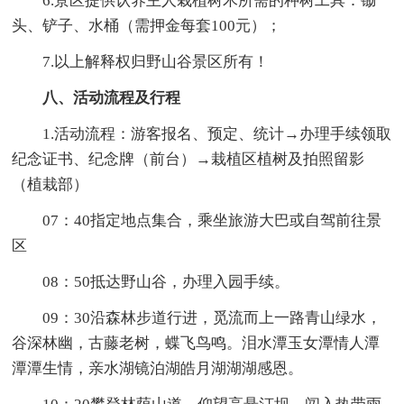
6.景区提供认养主人栽植树木所需的种树工具：锄
头、铲子、水桶（需押金每套100元）；
7.以上解释权归野山谷景区所有！
八、活动流程及行程
1.活动流程：游客报名、预定、统计→办理手续领取
纪念证书、纪念牌（前台）→栽植区植树及拍照留影
（植栽部）
07：40指定地点集合，乘坐旅游大巴或自驾前往景
区
08：50抵达野山谷，办理入园手续。
09：30沿森林步道行进，觅流而上一路青山绿水，
谷深林幽，古藤老树，蝶飞鸟鸣。泪水潭玉女潭情人潭
潭潭生情，亲水湖镜泊湖皓月湖湖湖感恩。