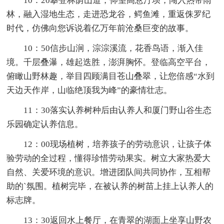
10：20攀登林荫山道，仰望高悬汀坝，闯入热带雨
林，融入湿地生态，走进恐龙谷，鳄鱼滩，重返侏罗纪
时代，仿佛向您诉说着亿万年前沧桑巨变的故事。
10：50信步山涧，淙淙溪流，花香鸟语，渐入佳
境。千层叠瀑，雄起迭胜，澎湃胸怀。登临高空平台，
俯瞰山野林趣，举目四顾满目苍山叠翠，让您倍感“水到
天边天作岸，山临绝顶我为峰”的豪情壮志。
11：30落实认养树种后由认养人和厦门野山谷生态
乐园确定认养信息。
12：00现场植树，培养孩子的劳动意识，让孩子体
验劳动的全过程，懂得珍惜劳动果实。树立大家热爱大
自然、关爱环境的意识。增进团队间共同协作，互相帮
助的`氛围。植树完毕，在被认养的树苗上挂上认养人的
标志牌。
13：30返回水上餐厅，在青翠的湖面上坐享山野农