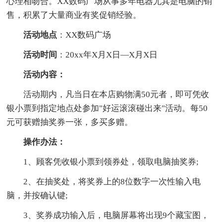
心理相吻合。XX数码广场从事多年电器尤其是电脑的销
售，积累了大量商业有奖促销经验。
活动地点
：XX数码广场
活动时间
：20xx年X月X日—X月X日
活动内容：
活动期内，凡当日在本店购物满50元者，即可凭收
银小票到指定地点处参加"好运滚滚碰出来"活动。每50
元可获赠抽奖券一张，多买多赠。
操作办法：
1、顾客凭收银小票到领券处，领取电脑抽奖券;
2、在抽奖处，将奖券上的8位数字一次性输入电
脑，并按确认键;
3、奖券成功输入后，电脑屏幕将出现9个藏宝图，