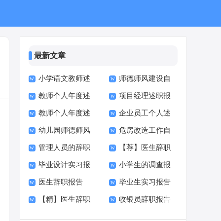
最新文章
小学语文教师述
师德师风建设自
教师个人年度述
项目经理述职报
职报告集锦15篇
检自查报告
教师个人年度述
企业员工个人述
职报告集锦15篇
告精选15篇
幼儿园师德师风
危房改造工作自
职报告(精选15篇)
职报告精选15篇
管理人员的辞职
【荐】医生辞职
自查报告15篇
查报告
毕业设计实习报
小学生的调查报
报告(15篇)
报告
医生辞职报告
毕业生实习报告
告(精选15篇)
告(15篇)
【精】医生辞职
收银员辞职报告
【热门】
(15篇)
报告