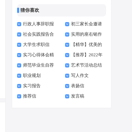
猜你喜欢
行政人事辞职报
初三家长会邀请
社会实践报告合
实用的座右铭作
告
函15篇
大学生求职信
【精华】优美的
集15篇
文400字集合十篇
实习心得体会精
【推荐】2022年
【荐】
早安朋友圈问候语34
师范毕业生自荐
艺术节活动总结
选15篇
伤心的签名汇总55句
句
职业规划
写人作文
信范文六篇
实习报告
表扬信
推荐信
发言稿