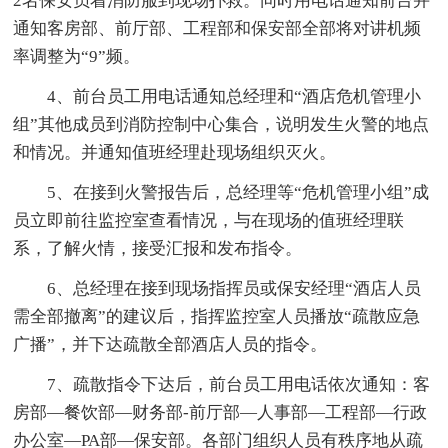
2名保安员着消防服到现场扑救。同时用电话通知前台并
通知客房部、前厅部、工程部和保安部全部将对讲机频
率调整为“9”频。
4、前台员工用电话通知总经理和“酒店危机管理小
组”其他成员到消防控制中心集合，说明发生火警的地点
和情况。并通知值班经理赴现场组织灭火。
5、在接到火警报告后，总经理等“危机管理小组”成
员立即前往监控室查看情况，与在现场的值班经理联
系，了解火情，接受汇报和发布指令。
6、总经理在接到现场指挥员或保安经理“酒店人员
需全部撤离”的建议后，指挥监控室人员播放“疏散应急
广播”，并下达疏散全部酒店人员的指令。
7、疏散指令下达后，前台员工用电话依次通知：客
房部―餐饮部―财务部-前厅部―人事部―工程部―行政
办公室―PA部―保安部。各部门组织人员有秩序地从疏