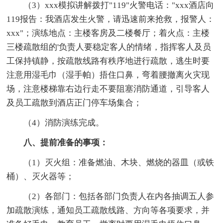
（3）xxx模拟讲解拨打"119"火警电话："xxx酒店向
119报告：我酒店发生火警，请迅速前来抢救，报警人：
xxx"；演练地点：主楼客房及二楼餐厅；着火点：主楼
三楼疏散组的'负责人要稳定客人的情绪，指挥客人及员
工保持镇静，按疏散线路有秩序地进行疏散，逃生时要
注意用湿毛巾（湿手帕）捂住口鼻，弯着腰撤离火灾现
场，注意楼梯靠右边行走不要阻塞消防通道，引导客人
及员工疏散到酒店正门停车场集合；
（4）消防演练完成。
八、提前准备的事项：
（1）灭火组：准备燃油、木块、燃烧的器皿（或铁
桶）、灭火器等；
（2）各部门：包括各部门负责人在内各抽调五人参
加疏散演练，通知员工疏散线路、方向等各项要求，并