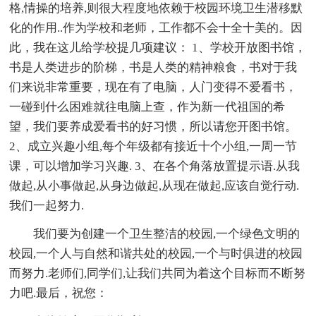
格,情操的培养,则很大程度地依赖于校园环境卫生潜移默
化的作用..作为学校和老师，工作都不会十全十美的。因
此，我在这儿给学校提几项建议： 1、学校开放图书馆，
书是人类进步的阶梯，书是人类的精神粮食，书对于我
们来说非常重要，现在有了电脑，人门变得不爱看书，
一碰到什么困难就往电脑上查，作为新一代祖国的希
望，我们要养成爱看书的好习惯，所以请您开图书馆。
2、成立兴趣小组,每个年级都有接近十个小组,一周一节
课，可以增加学习兴趣. 3、在各个角落放置提示语.从我
做起,从小事做起,从身边做起,从现在做起,应该自觉行动.
我们一起努力.
我们要为创建一个卫生整洁的校园,一个绿色文明的
校园,一个人与自然和谐共处的校园,一个与时俱进的校园
而努力.老师们,同学们,让我们共同为着这个目标而不断努
力吧.最后，祝您：