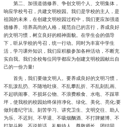
第二、加强道德修养、争创文明个人、文明集体，
响应学校号召，共建文明校园。我们是学校的主人，是
祖国的未来，在创建文明校园过程中，我们更应加强道
德修养、培养高尚的人格，规范自已的言行，养成良好
的文明习惯，树立良好的精神面貌。在学生会的倡导
下，听从学校的号召，统一行动。同时为丰富中学生
活，学习课外知识，我们应积极参加各种活动，不断充
实自我。我们全校每位同学都应为创建文明校园献出自
己的一份力量!
首先，我们要做文明人。要养成良好的文明习惯，
不乱泼乱扔、不随地吐痰、不乱攀乱折、不乱刻乱画、
不起哄闹事、不损坏公物、不浪费粮食、水电、不踩草
坪，使我校的校园始终保持净化、绿化、美化、亮化;要
做到遵纪守法、刻苦学习、讲究卫生、文明交往、助人
为乐、不迟到、不早退、不吸烟酗酒、不打牌赌博、不
打架斗殴、不说脏话、礼貌待人、尊敬师长、团结同