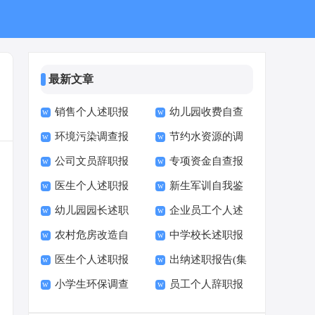
最新文章
销售个人述职报
幼儿园收费自查
环境污染调查报
节约水资源的调
告
报告(集锦15篇)
公司文员辞职报
专项资金自查报
告合集15篇
查报告
医生个人述职报
新生军训自我鉴
告(15篇)
告(集合15篇)
幼儿园园长述职
企业员工个人述
告汇编15篇
定
农村危房改造自
中学校长述职报
报告(15篇)
职报告(精选15篇)
医生个人述职报
出纳述职报告(集
查报告
告15篇
小学生环保调查
员工个人辞职报
告(汇编15篇)
锦15篇)
报告(7篇)
告15篇