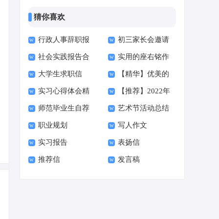
猜你喜欢
行政人事辞职报
初三家长会邀请
社会实践报告合
实用的座右铭作
告
函15篇
大学生求职信
【精华】优美的
集15篇
文400字集合十篇
实习心得体会精
【推荐】2022年
【荐】
早安朋友圈问候语34
师范毕业生自荐
艺术节活动总结
选15篇
伤心的签名汇总55句
句
职业规划
写人作文
信范文六篇
实习报告
表扬信
推荐信
发言稿