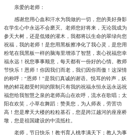
亲爱的老师：
感谢您用心血和汗水为我做的一切，您的美好身影
在学生心中永远不会磨灭。老师您好将来，无论我成为
参天大树，还是低矮的灌木，我都将以生命的翠绿向您
祝福，我的老师！是您用黑板擦净化了我心灵，是您用
粉笔在我黑板一样的脑海里增添了智慧，衷心祝福您幸
福永远！祝您事事顺意，每天都有一份好的心情。教师
节快乐！恩师！你因我们而老，我们因你而傲！这深情
的称呼：“恩师！”是我们真诚的谢语。悦耳的铃声，妖
艳的鲜花都受时间的限制只有我的祝福永恒永远永远祝
福您给我智慧之泉的老师高山在欢呼，流水在歌唱；太
阳在欢笑，小草在舞蹈：赞美您，为人师表，劳苦功
高！您是摩天大楼的粒粒基石，您是跨江越河的座座桥
墩，您是祖国建设的中流抵柱。
老师，节日快乐！教书育人桃李满天下；教人为事