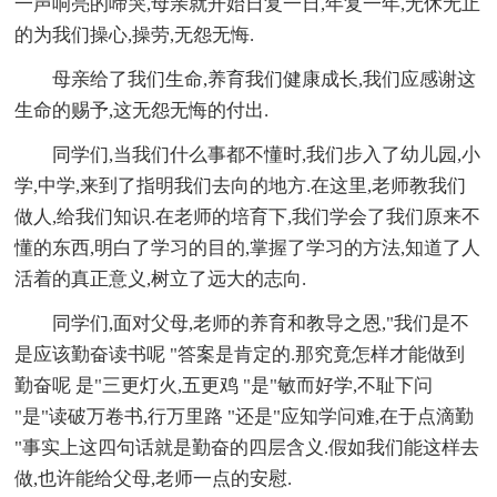
一声响亮的啼哭,母亲就开始日复一日,年复一年,无休无止
的为我们操心,操劳,无怨无悔.
母亲给了我们生命,养育我们健康成长,我们应感谢这
生命的赐予,这无怨无悔的付出.
同学们,当我们什么事都不懂时,我们步入了幼儿园,小
学,中学,来到了指明我们去向的地方.在这里,老师教我们
做人,给我们知识.在老师的培育下,我们学会了我们原来不
懂的东西,明白了学习的目的,掌握了学习的方法,知道了人
活着的真正意义,树立了远大的志向.
同学们,面对父母,老师的养育和教导之恩,"我们是不
是应该勤奋读书呢 "答案是肯定的.那究竟怎样才能做到
勤奋呢 是"三更灯火,五更鸡 "是"敏而好学,不耻下问
"是"读破万卷书,行万里路 "还是"应知学问难,在于点滴勤
"事实上这四句话就是勤奋的四层含义.假如我们能这样去
做,也许能给父母,老师一点的安慰.