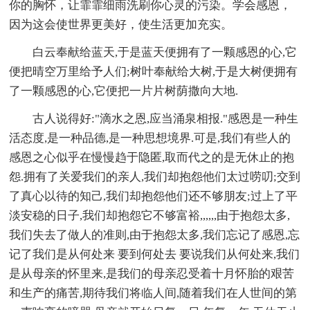
你的胸怀，让霏霏细雨洗刷你心灵的污染。学会感恩，
因为这会使世界更美好，使生活更加充实。
白云奉献给蓝天,于是蓝天便拥有了一颗感恩的心,它
便把晴空万里给予人们;树叶奉献给大树,于是大树便拥有
了一颗感恩的心,它便把一片片树荫撒向大地.
古人说得好:"滴水之恩,应当涌泉相报."感恩是一种生
活态度,是一种品德,是一种思想境界.可是,我们有些人的
感恩之心似乎在慢慢趋于隐匿,取而代之的是无休止的抱
怨.拥有了关爱我们的亲人,我们却抱怨他们太过唠叨;交到
了真心以待的知己,我们却抱怨他们还不够朋友;过上了平
淡安稳的日子,我们却抱怨它不够富裕,,,,,,由于抱怨太多,
我们失去了做人的准则,由于抱怨太多,我们忘记了感恩,忘
记了我们是从何处来 要到何处去 要说我们从何处来,我们
是从母亲的怀里来,是我们的母亲忍受着十月怀胎的艰苦
和生产的痛苦,期待我们将临人间,随着我们在人世间的第