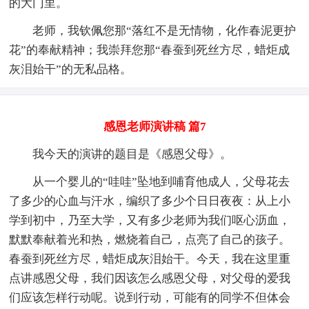
的大门里。
老师，我钦佩您那“落红不是无情物，化作春泥更护
花”的奉献精神；我崇拜您那“春蚕到死丝方尽，蜡炬成
灰泪始干”的无私品格。
感恩老师演讲稿 篇7
我今天的演讲的题目是《感恩父母》。
从一个婴儿的“哇哇”坠地到哺育他成人，父母花去
了多少的心血与汗水，编织了多少个日日夜夜：从上小
学到初中，乃至大学，又有多少老师为我们呕心沥血，
默默奉献着光和热，燃烧着自己，点亮了自己的孩子。
春蚕到死丝方尽，蜡炬成灰泪始干。今天，我在这里重
点讲感恩父母，我们因该怎么感恩父母，对父母的爱我
们应该怎样行动呢。说到行动，可能有的同学不但体会