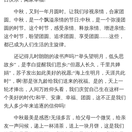
中秋，又到一年月圆时。让我们珍视亲情，合家团
圆。中秋，是一个飘溢亲情的节日;中秋，是一个弥漫团
圆的时节。这个时节，感受亲情、释放亲情、增进亲情;
这个时节，盼望团圆、追求团圆、享受团圆……这些，
都已成为人们生活的主旋律。
还记得儿时朗朗的读书声吗?“举头望明月，低头思
故乡”，是李白提醒我们思乡;“但愿人长久，千里共婵
娟”，苏子发出如此美好的祝愿;“海上生明月，天涯共此
时”，啊!那是张九龄给我们送来的祝福。是的，天上一
轮才捧出，人间万姓仰头看，我们庆贺自己生在这样一
个美好的时代!和平、安康、幸福、团圆，这不正是我们
先人多少年来追逐的信仰吗!
中秋最美是感恩!无须多言，给父母一个微笑，给亲
友一声问候，递上一杯清茶，送上一块月饼，这是我们