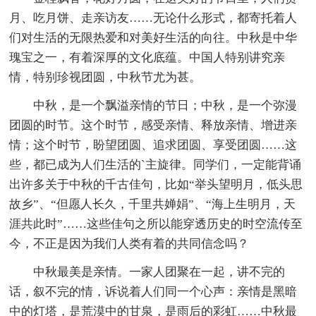
月、吃月饼、走亲访友……无论什么形式，都寄托着人
们对生活的无限热爱和对美好生活的向往。中秋是中华
瑰宝之一，有着深厚的文化底蕴。中国人特别讲究亲
情，特别珍视团圆，中秋节尤为甚。
中秋，是一个飘溢亲情的节日；中秋，是一个弥漫
团圆的时节。这个时节，感受亲情、释放亲情、增进亲
情；这个时节，盼望团圆、追求团圆、享受团圆……这
些，都已成为人们生活的`主旋律。同学们，一定能背诵
出许多关于中秋的千古佳句，比如“举头望明月，低头思
故乡”、“但愿人长久，千里共婵娟”、“海上生明月，天
涯共此时”……这些佳句之所以能穿透历史的时空流传至
今，不正是因为我们人类有着的共同信念吗？
中秋最美是亲情。一家人团聚在一起，讲不完的
话，叙不完的情，诉说着人们同一个心声：亲情是黑暗
中的灯塔，是荒漠中的甘泉，是雨后的彩虹……中秋最