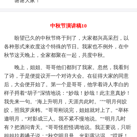
谢谢大家！
中秋节演讲稿10
盼望已久的中秋节终于到了，大家都兴高采烈，以
各种形式来欢度这个特殊的节日。我家也不例外，在中
秋节这天晚上，全家都聚在一起，共度中秋。
晚上，姐姐、哥哥他们都到了我家。忽然，我看到
了诗，于是便提议开一个对诗大会。在征得大家的同意
后，大会便开始了。第一个是哥哥，他学着诗人李白的
样子捋着“胡子”深情地说：“妙哉！妙哉！此主意真妙！
我先来一句。‘海上升明月，天涯共此时。’”“明月何皎
皎，照我罗床帏。”哥哥刚说完，姐姐就对上了。“举杯
邀明月，“对影成三人。我不紧不慢地说。”“明月几时
有？把酒问青天。”哥哥怪腔怪调地说。我正要说，只听
姐姐拉着嗓子说：“秋空明月悬，光彩露沾湿。”哎呀！