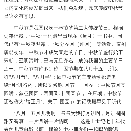
它的文化内涵发掘出来，我们会发现，原来传统中秋节
是这么有意思。
中秋节是我国仅次于春节的第二大传统节日。根据
史籍记载，"中秋"一词最早出现在《周礼》一书中。周
代已有"中秋夜迎寒"、"秋分夕月（拜月）"等活动。直到
唐朝初年，中秋节才成为固定的节日。中秋节盛行始于
宋朝，至明清时，已与元旦齐名，成为我国的主要节日
之一。中秋节有许多别称：因节期在八月十五，所以
称"八月节"、"八月半"；因中秋节的主要活动都是围
绕"月"进行的，所以又俗称"月节"、"月夕"；中秋节月亮
圆满，象征团圆，因而又叫"团圆节"。在唐朝，中秋节
还被称为"端正月"。关于"团圆节"的记载最早见于明代。
"八月十五月儿明啊，爷爷为我打月饼啊，月饼圆圆
甜又香啊，一片月饼一片情啊……"这是上世纪七十年代
末的儿童电影《啊！摇篮》中小朋友们一起唱的歌谣，