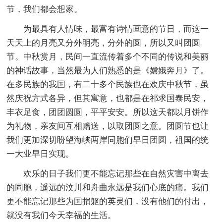
节，我们都会想家。
为最具有人情味，最富有诗情画意的节日，而这一
天天上的月亮又分外明亮，分外的圆，所以又叫团圆
节。中秋赏月，民间一直流传着多个不同的传说和美丽
的神话故事，当然最为人们熟悉的是《嫦娥奔月》了。
在多民族的我国，有二十多个民族也在欢庆中秋节，虽
然庆祝方式各异，但其寓意，也都是在祁求国泰民安，
丰衣足食，团团圆圆，平平安安。所以这天都以月饼作
为礼物，亲友间互相赠送，以取团圆之意。团圆节也让
我们更加深切盼望海峡两岸同胞们早日团圆，祖国的统
一大业早日实现。
欢乐的日子我们更不能忘记那些在自然灾害中离去
的同胞，遥远的汶川和舟曲永远是我们心底的痛。我们
更不能忘记那些为国捐躯的英灵们，没有他们的付出，
就没有我们今天幸福的生活。