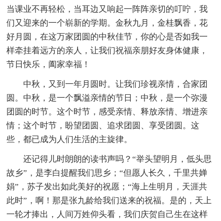
当课业不再轻松，当耳边又响起一阵阵亲切的叮咛，我
们又迎来的一个崭新的学期。金秋九月，金桂飘香，花
好月圆，在这万家团圆的中秋佳节，你的心是否如我一
样牵挂着远方的亲人，让我们祝福亲朋好友身体健康，
节日快乐，阖家幸福！
中秋，又到一年月圆时。让我们珍视亲情，合家团
圆。中秋，是一个飘溢亲情的节日；中秋，是一个弥漫
团圆的时节。这个时节，感受亲情、释放亲情、增进亲
情；这个时节，盼望团圆、追求团圆、享受团圆。这
些，都已成为人们生活的主旋律。
还记得儿时朗朗的读书声吗？“举头望明月，低头思
故乡”，是李白提醒我们思乡；“但愿人长久，千里共婵
娟”，苏子发出如此美好的祝愿；“海上生明月，天涯共
此时”，啊！那是张九龄给我们送来的祝福。是的，天上
一轮才捧出，人间万姓仰头看，我们庆贺自己生在这样