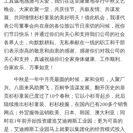
工真诚地感激与关爱，我们在这里隆重地举行中秋文艺
晚会。大家欢聚一堂，共庆佳节、共叙友情、共谋发
展、共同憧憬杉杉童装的美好明天！借此机会，我谨代
表公司董事会向在座的各位致以节日亲切的问候，祝你
们节日快乐！并通过你们向关心和支持我们公司的社会
各界人士，向默默耕耘、无私奉献在一线的职工和干部
们表示崇高的敬意和由衷的感谢。感谢你们对我公司的
关心和支持，真诚祝福你们全家身体健康、工作顺利、
合家欢乐、万事如意！
中秋是一年中月亮最圆的时候，家和业旺，人聚厂
兴。八面来风助腾飞，百舸争流谋发展。翻开历史的扉
页杉杉童装已度过了10个春秋；它以小杉哥起步，此后
陆续推出杉杉童装、杉杉校服，在国内已有200多个销售
网点；外贸服饰远销欧美、日本、韩国、澳大利亚；同
时在1年前开始投资建造艾迪姆斯工业园；更为可喜的
是，艾迪姆斯工业园马上就要以集团化的经营模式投入