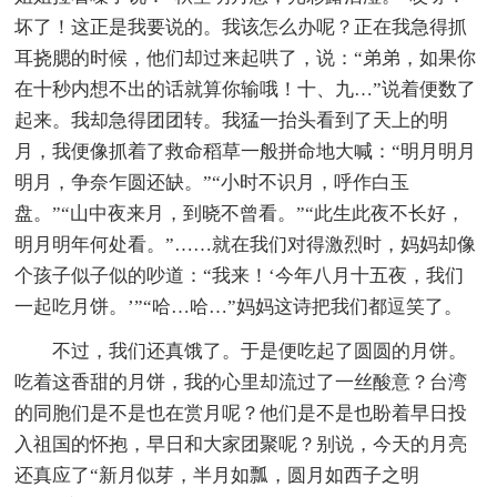
坏了！这正是我要说的。我该怎么办呢？正在我急得抓
耳挠腮的时候，他们却过来起哄了，说：“弟弟，如果你
在十秒内想不出的话就算你输哦！十、九…”说着便数了
起来。我却急得团团转。我猛一抬头看到了天上的明
月，我便像抓着了救命稻草一般拼命地大喊：“明月明月
明月，争奈乍圆还缺。”“小时不识月，呼作白玉
盘。”“山中夜来月，到晓不曾看。”“此生此夜不长好，
明月明年何处看。”……就在我们对得激烈时，妈妈却像
个孩子似子似的吵道：“我来！‘今年八月十五夜，我们
一起吃月饼。’”“哈…哈…”妈妈这诗把我们都逗笑了。
不过，我们还真饿了。于是便吃起了圆圆的月饼。
吃着这香甜的月饼，我的心里却流过了一丝酸意？台湾
的同胞们是不是也在赏月呢？他们是不是也盼着早日投
入祖国的怀抱，早日和大家团聚呢？别说，今天的月亮
还真应了“新月似芽，半月如瓢，圆月如西子之明