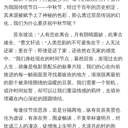
为我国传统节日——中秋节，经过千百年的历史积淀，
其来源被赋予上了神秘的色彩，那么透过层层传说的幻
化，我们为什么要庆祝中秋节呢？
苏东坡说：“人有悲欢离合，月有阴晴圆缺，此事古
难全。”曹文轩说：“人类悲剧的不可避免在于：人无法
还家；更在于：即便是还了家，还依然在无家的感觉
中。”我们身处现在的时间节点，暮然回首，发现过去的
人生，就像是电影里配乐的叙事片段，我们的心在向前
推进的每一帧画面里寻找着皈依的地方，渐渐脱离最初
的那个被亲情围绕的温暖的豆荚。我们需要一个契机，
或许时间短暂，却可以让我们重温情感的羁绊，去填补
埋藏在内心深处的团圆情结。
每逢佳节倍思亲，若是分隔两地，纵有良辰美景也
沦为虚设，有亲在旁，围桌畅谈，不复举杯邀明月，对
饮成三人的凄凉，徒增海上生明月，天涯共此时的和