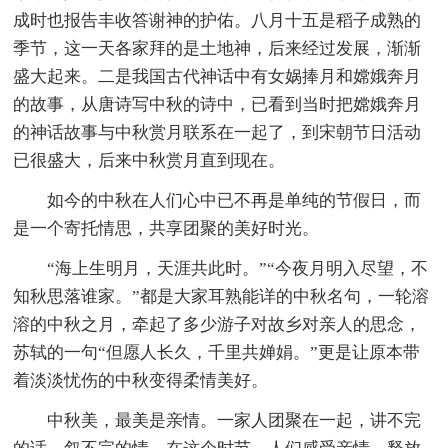
成时也报告丰收答谢神的护佑。八月十五是稻子成熟的
季节，这一天各家拜的是土地神，后来经过发展，渐渐
盛大起来。二是我国古代神话中有女娲捧月和嫦娥奔月
的故事，从唐诗写中秋的诗中，已看到当时把嫦娥奔月
的神话故事与中秋赏月联系在一起了，到宋朝节日活动
已很盛大，后来中秋赏月直到现在。
如今的中秋在人们心中已不再是单纯的节假日，而
是一个寄托情思，共享团聚的美好时光。
“海上生明月，天涯共此时。”“今夜月明入尽望，不
知秋思落谁家。”都是大家耳熟能详的中秋名句，一轮溶
溶的中秋之月，牵起了多少游子对故乡对亲人的思念，
苏轼的一句“但愿人长久，千里共婵娟。”更是让原本带
着淡淡忧伤的中秋变得柔情美好。
中秋美，最美是亲情。一家人团聚在一起，讲不完