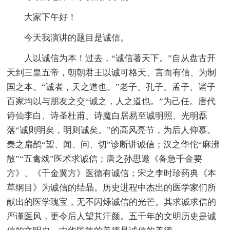
大家下午好！
今天我演讲的题目是诚信。
人以诚信为本！过去，“诚信著天下。”自从盘古开
天到三皇五帝，朝朝君王以诚可格天、言而有信、为制
国之本。“诚者，天之道也。”老子、孔子、孟子、诸子
百家均以与朋友之交“诚之，人之道也。”为己任。唐代
诗仙李白、诗圣杜甫、诗魔白居易至诚明照、光明磊
落“诚则明矣，明则诚矣。”的高风亮节，为后人仰慕。
秦之扁鹊“望、闻、问、切”诊断讲诚信；汉之华佗“麻沸
散”“五禽戏”医术求诚信；唐之孙思邀《备急千金要
方》、《千金翼方》医德有诚信；宋之李时珍药典《本
草纲目》为诚信的结晶。历史进程中杰出的医学家们所
献出的医学瑰宝，无不闪烁诚信的光芒。其求诚求信的
严谨医风，更令后人望其汗颜。五千年的文明历史是诚