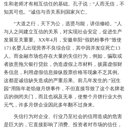
生和老师才有相互信任的基础。孔子说：“人而无信，不
知其可也。”诚信与否关系到国家兴亡。
“大道之行，天下为公，选贤与能，讲信修睦。”人
与人之间建立互信的关系，对实现社会安定，促进生产
发展至关重要。XX年4月，安徽阜阳“假奶粉事件”致使
171名婴儿出现营养不良综合症，其中因并发症死亡13
人。而金融市场也存在大量的失信行为，例如，骗取或
者故意拖欠银行贷款，伪造虚假上市材料，披露虚假财
务信息，利用虚假信息操纵股票价格等现象不乏其例。
这都是诚信缺失造成的严重后果。前几年发生的.“冠生
园”用陈年老馅做月饼事件，不但直接导致了这个名牌老
店的倒闭关门，而且也祸及无辜，使整个月饼行业大伤
元气，许多月饼企业因此多年翻不过身来。
失信行为对企业、行业乃至社会的信用造成的危害
是巨大的，它直接影响了消费、投资者对市场的信任，