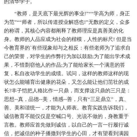
的清华学子。
“教师，是天底下最光辉的事业!”““学高为师，身正
为范”““师者，所以传道授业解惑也!”无数的定义，众多
的称谓，其核心内容都阐释了教师理应是真善美的化
身。教师的人品应成为社会的楷模，人性的标尺! 但是当
今教育界的`有些现象却与之相反：有些老师为了追求自
己的荣誉，对学生的作弊行为加以鼓励;为了能出学术成
果，不惜剽窃他人的作品;为了能给家长一个满意的答
复，私自改动学生的成绩。试问，这样的教师这样的现
状怎么能哺育出健康的花朵，又怎么能让他们茁壮的成
长?丰子恺把人格比作一只鼎，而支撑这只鼎的三只是：
思想--真，品德--美，情感--善，只有“三足鼎立”，真、
善、美和谐统一，才能为人师表。教育实践告诉我们，
诚信教育不能仅仅是空喊口号、光说不做的，身教重于
言教。教师应首先做到诚信，以自己的一言一行履行诚
信，把诚信的种子播撒到学生的心田，才有望看到满园