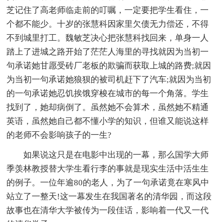
芝记住了高老师临走前的叮嘱，一定要把学生看住，一
个都不能少。十岁的张慧科因家里欠债无力偿还，不得
不到城里打工。魏敏芝决心把张慧科找回来，单身一人
踏上了进城之路开始了茫茫人海里的寻找就因为当初一
句承诺她甘愿受砖厂老板的欺骗而获取上城的路费;就因
为当初一句承诺她狼狈的被司机赶下了汽车;就因为当初
的一句承诺她忍饥挨饿穿梭在城市的每一个角落。学生
找到了，她却病倒了。虽然她不会算术，虽然她不精通
英语，虽然她自己都不懂小学的知识，但谁又能说这样
的老师不会影响孩子的一生?
如果说这只是在电影中出现的一幕，那么国学大师
季羡林教授替大学生看行李的事就是现实生活中活生生
的例子。一位年逾80的老人，为了一句承诺竟在寒风中
站立了一整天!这一幕发生在我国著名的清华园，而这段
故事也在清华大学被传为一段佳话，影响着一代又一代