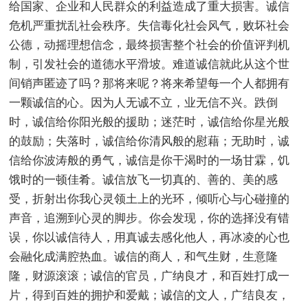
给国家、企业和人民群众的利益造成了重大损害。诚信
危机严重扰乱社会秩序。失信毒化社会风气，败坏社会
公德，动摇理想信念，最终损害整个社会的价值评判机
制，引发社会的道德水平滑坡。难道诚信就此从这个世
间销声匿迹了吗？那将来呢？将来希望每一个人都拥有
一颗诚信的心。因为人无诚不立，业无信不兴。跌倒
时，诚信给你阳光般的援助；迷茫时，诚信给你星光般
的鼓励；失落时，诚信给你清风般的慰藉；无助时，诚
信给你波涛般的勇气，诚信是你干渴时的一场甘霖，饥
饿时的一顿佳肴。诚信放飞一切真的、善的、美的感
受，折射出你我心灵领土上的光环，倾听心与心碰撞的
声音，追溯到心灵的脚步。你会发现，你的选择没有错
误，你以诚信待人，用真诚去感化他人，再冰凌的心也
会融化成满腔热血。诚信的商人，和气生财，生意隆
隆，财源滚滚；诚信的官员，广纳良才，和百姓打成一
片，得到百姓的拥护和爱戴；诚信的文人，广结良友，