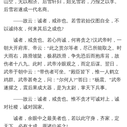
山空，无以相济。后雪轩归，始见雪岩，乃报之以李。
后雪岩遂成一代名商。
——故云：诚者，戒诈也。若雪岩始仅图自全，不
以诚待友，何来其后之成也?
诚者，戒贪也。若心尚诚，何将贪之?汉武帝时，一
朝大开府库。帝云：“此之赏尔等者，尽己所能取之。时
大雨右，路滑坡陡，极易跌滑，争先恐后而抱库肙，故
伤者十八九。此时，武帝冷眼观之，而定后谋。翌日，
武帝于朝中云：“带伤者可坐。”殿臣皆下，惟一人鹤立
鸡群。武帝甚奇之，问：“尔何人?”答曰：“杨震。”武帝
遂擢之，震后果成大器，是为太尉，掌天下兵事。
——故云：诚者，戒贪也。惟不贪才可诚对上，诚
对社稷，诚对国家。
诚者，余眼中之最美者也，若以此守身，齐家，定
天下，必有大成，愿诸位鉴之!