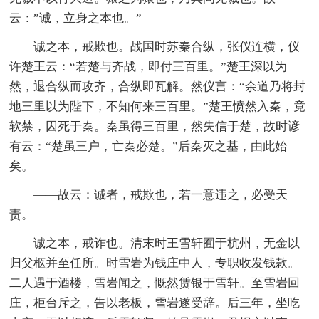
云：”诚，立身之本也。”
诚之本，戒欺也。战国时苏秦合纵，张仪连横，仪
许楚王云：“若楚与齐战，即付三百里。”楚王深以为
然，退合纵而攻齐，合纵即瓦解。然仪言：“余道乃将封
地三里以为陛下，不知何来三百里。”楚王愤然入秦，竟
软禁，囚死于秦。秦虽得三百里，然失信于楚，故时谚
有云：“楚虽三户，亡秦必楚。”后秦灭之基，由此始
矣。
——故云：诚者，戒欺也，若一意违之，必受天
责。
诚之本，戒诈也。清末时王雪轩囿于杭州，无金以
归父柩并至任所。时雪岩为钱庄中人，专职收发钱款。
二人遇于酒楼，雪岩闻之，慨然赁银于雪轩。至雪岩回
庄，柜台斥之，告以老板，雪岩遂受辞。后三年，坐吃