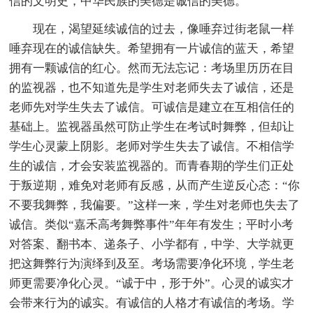
信的文明史，中华民族的美德是诚信的美德。
现在，渴望延续诚信的过去，像唾弃过街老鼠一样
唾弃现在的诚信缺失。希望拥有一片诚信的蓝天，希望
拥有一颗诚信的红心。然而无法忘记：考场里历历在目
的监视器，也不知道先是学生对老师失去了诚信，还是
老师先对学生失去了诚信。可诚信是建立在互相信任的
基础上。监视器虽然可防止学生在考试时舞弊，但却让
学生心灵蒙上阴影。老师对学生失去了诚信。不相信学
生的诚信，才会安装监视器的。而青春期的学生们正处
于叛逆期，难免对老师有反感，从而产生逆反心态：“你
不要我舞弊，我偏要。”这样一来，学生对老师也失去了
诚信。类似“嘉禾高考舞弊事件”年年有发生；平时小考
对答案、翻书本、递条子、小学都有，中学、大学就更
把这舞弊行为演绎到及至。考场需要净化环境，学生老
师更需要净化心灵。“诚于中，形于外”。心灵的诚实才
会带来行为的诚实。有诚信的人格才有诚信的考场。学