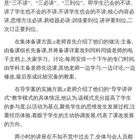
意“三不讲”、“三必讲”、“三到位”。即学生已会的不讲,
讲了学生也不会的不讲,不讲学生也会的不讲;核心内容必
讲,思维方法必讲,易错题必讲;训练要到位,讲评要到位,二
次订正要到位。
在集体备课方面,z老师首先介绍了他们的做法:主备,
由备课组长先备课,并将备课详案发到同科同级老师的电
子文档上,大家学习。讨论,每周安排一个下午的专门时间,
由学科主备老师先说课,其他老师一边学习,一边讨论,一边
修改,最后形成比较完备的教案。
在导学案的实施方面,z老师介绍了他们的“导学讲评
式”教学模式的具体情况,他认为,该模式充分提高了学生
的参与度,以活动为基点,聚焦学生的思维发生发展过程,注
重经历体验,着眼于学生的主动协调发展,代表了课改发展
的方向。
两小时的讲座在不知不觉中过去了,全体与会人员都