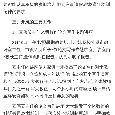
师都能认真积极的参加培训,做到有事请假,严格遵守培训
纪律的要求。
三、开展的主要工作
1、辜伟节主任来我校作论文写作专题讲座
8月10日上午,按照暑期教师培训计划,我校特邀市教
研室主任、市教科所所长z作论文写作专题讲座。讲座由
z校长主持,全体教师在报告厅认真听取了报告。
辜主任的讲座使大家进一步提高了论文写作对于教
师职业理想、立场和成功的认识,他指出的五个写作误区
和五点体会,使大家解开了心结,得到了启发,与会全体教师
耳目为之一新,深受教益。两个多小时的讲座,会场上自始
至终安静如初,时不时呼应起会意的轻笑。
辜伟节主任的论文写作讲座,大大激发了全体教师的
科研兴趣,对我校进一步落实校本培训制度,进一步明确教