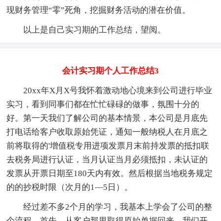
现财务管理“零”死角，挖掘财务活动的潜在价值。
以上是自己实习期的工作总结，望阅。
会计实习期个人工作总结3
20xx年X月X号我怀着激动地心境来到公司进行毕业
实习，看到同事们都在忙忙碌碌的做事，氛围十分的
好。第一天我们了解公司的基本情景，本公司是月底先
打电话给客户收取原始凭证，通知一般纳税人在月底之
前将取得的'增值税专用进项发票月末前持发票的抵扣联
去税务局进行认证，当月认证当月必须抵扣，未认证的
发票从开票日期至180天内有效。然后根据当地税务规定
的的抄税时限（次月的1—5日）。
经过差不多2个月的学习，我基本上学会了公司的整
个流程。首先，从客户那里取得原始单据回来，我们开