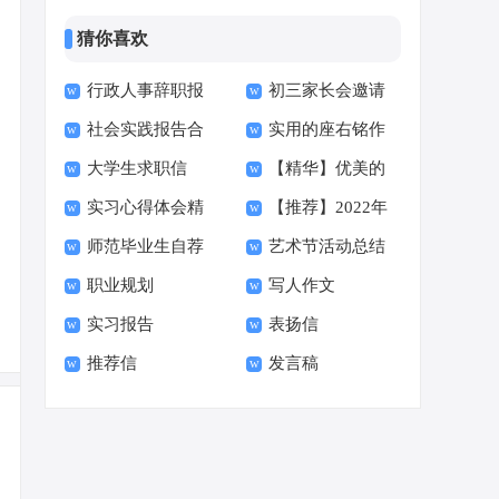
猜你喜欢
行政人事辞职报
初三家长会邀请
社会实践报告合
实用的座右铭作
告
函15篇
大学生求职信
【精华】优美的
集15篇
文400字集合十篇
实习心得体会精
【推荐】2022年
【荐】
早安朋友圈问候语34
师范毕业生自荐
艺术节活动总结
选15篇
伤心的签名汇总55句
句
职业规划
写人作文
信范文六篇
实习报告
表扬信
推荐信
发言稿