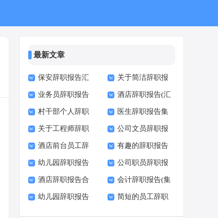
最新文章
保安辞职报告汇
关于简洁辞职报
业务员辞职报告
酒店辞职报告(汇
编15篇
告范文
村干部个人辞职
医生辞职报告集
集合15篇
编15篇)
关于工程师辞职
公司文员辞职报
报告
锦15篇
酒店前台员工辞
有趣的辞职报告
报告汇编六篇
告15篇
幼儿园辞职报告
公司职员辞职报
职报告
酒店辞职报告合
会计辞职报告(集
汇编15篇
告(集合15篇)
幼儿园辞职报告
简短的员工辞职
集15篇
合15篇)
合集15篇
报告