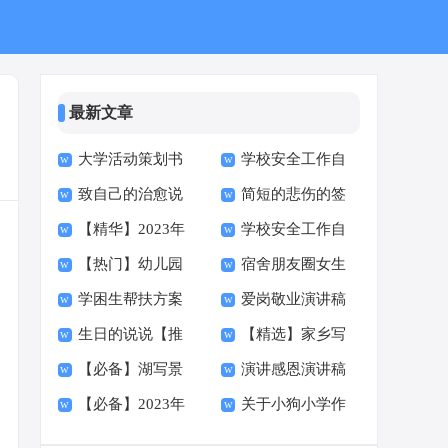
最新文章
大学活动策划书
学校安全工作自
致自己的治愈说
简短的悲伤的签
集锦15篇
查报告(14篇)
【精华】2023年
学校安全工作自
说
名汇总59条
【热门】幼儿园
宿舍朋友圈女生
悲伤签名集锦58句
查报告(集合14篇)
学困生帮扶方案
爱岗敬业演讲稿
安全自查报告
说说
生日的说说【推
【精选】家乡写
【必备】湖写景
演讲感恩演讲稿
荐】
景作文300字汇编五
【必备】2023年
关于小狗小学作
的作文300字合集八
【热门】
篇
悲伤签名集锦79条
文汇总7篇
篇