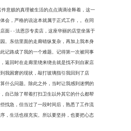
言件意赅的真理被生活的点点滴滴诠释着，这一
有体会，严格的说这本就属于正式工作，。在同
店面--法恩莎专卖店，这座华丽的店堂坐落于
家园。东信里面的走廊错纵复杂，再加上我本身
因此记路成了我的一个难题。记得第一次被同事
了，返回时在走廊里绕来绕去就是找不到自家店
看到我困窘的现状，敲打玻璃指引我回到了店
不算什么问题。除此之外，当时让我感到迷惘的
着，自己除了帮着打扫卫生以外其它的什么都帮
有些找急，但当过了一段时间后，熟悉了工作流
有序，生活也很充实。所以要坚持，也要把心态