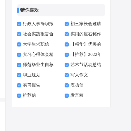
猜你喜欢
行政人事辞职报
初三家长会邀请
社会实践报告合
实用的座右铭作
告
函15篇
大学生求职信
【精华】优美的
集15篇
文400字集合十篇
实习心得体会精
【推荐】2022年
【荐】
早安朋友圈问候语34
师范毕业生自荐
艺术节活动总结
选15篇
伤心的签名汇总55句
句
职业规划
写人作文
信范文六篇
实习报告
表扬信
推荐信
发言稿