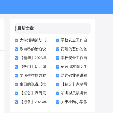
最新文章
大学活动策划书
学校安全工作自
致自己的治愈说
简短的悲伤的签
集锦15篇
查报告(14篇)
【精华】2023年
学校安全工作自
说
名汇总59条
【热门】幼儿园
宿舍朋友圈女生
悲伤签名集锦58句
查报告(集合14篇)
学困生帮扶方案
爱岗敬业演讲稿
安全自查报告
说说
生日的说说【推
【精选】家乡写
【必备】湖写景
演讲感恩演讲稿
荐】
景作文300字汇编五
【必备】2023年
关于小狗小学作
的作文300字合集八
【热门】
篇
悲伤签名集锦79条
文汇总7篇
篇