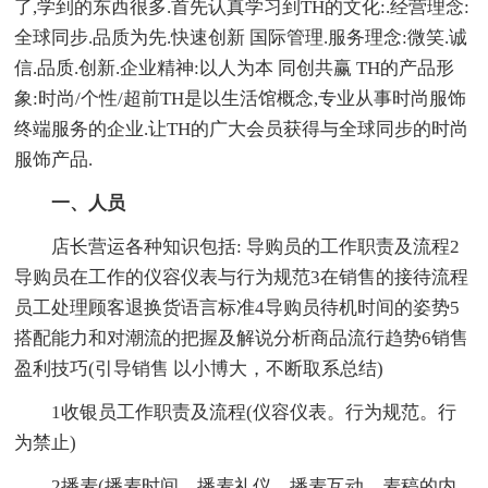
了,学到的东西很多.首先认真学习到TH的文化:.经营理念:
全球同步.品质为先.快速创新 国际管理.服务理念:微笑.诚
信.品质.创新.企业精神:以人为本 同创共赢 TH的产品形
象:时尚/个性/超前TH是以生活馆概念,专业从事时尚服饰
终端服务的企业.让TH的广大会员获得与全球同步的时尚
服饰产品.
一、人员
店长营运各种知识包括: 导购员的工作职责及流程2
导购员在工作的仪容仪表与行为规范3在销售的接待流程
员工处理顾客退换货语言标准4导购员待机时间的姿势5
搭配能力和对潮流的把握及解说分析商品流行趋势6销售
盈利技巧(引导销售 以小博大，不断取系总结)
1收银员工作职责及流程(仪容仪表。行为规范。行
为禁止)
2播麦(播麦时间。播麦礼仪。播麦互动。麦稿的内