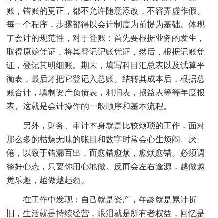
账，错账的更正，都不允许随意添改，不容弄虚作假。
每一个程序，步骤都得以会计制度为前提为基础。体现
了会计的规范性，对于登账：首先要根据业务的发生，
取得原始凭证，将其登记记账凭证，然后，根据记账凭
证，登记其明细账。期末，填写科目汇总表以及试算平
衡表，最后才把它登记入总账。结转其成本后，根据总
账合计，填制资产负债表，利润表，损益表等等年度报
表。这就是会计操作的一般顺序和基本流程。
另外，财务、审计本身就是比较烦琐的工作，面对
那么多的枯燥无味的账目和数字时常会心生烦闷、厌
倦，以致于错漏百出，而愈错愈烦，愈烦愈错。必须调
整好心态，只要你用心地做。反而会左右逢源，越做越
觉乐趣，越做越起劲。
在工作中发现：自己就是资产，年龄就是累计折
旧，生活就是持续经营，眼泪就是所有者权益，回忆是