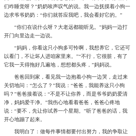
们咋睡觉呀？”奶奶唉声叹气的说。我一边抚摸着小狗一
边求爷爷奶奶：“你们就答应我吧，我会看好它的。”
“你们在说什么呀？大老远都能听见。”妈妈一边打
开门向里边走一边说。
“妈妈，你看这只小狗多可怜啊，我想养它，它还可
以看门，不让坏人进咱家里来。”“不行，它很脏，有了
它我一天得拖好几遍地，想想都头疼，”妈妈说。
爸爸回到家，看见我一边抱着小狗一边哭，走过来
关切地问：“怎么了？”我说：“爸爸，我能养这只小狗
吗？”爸爸接着说：“不是不让你养，而是爷爷奶奶爱清
净，妈妈爱干净。”我伤心地看着爸爸，爸爸心疼地
说：“要不，先让你试养一个星期。”听了爸爸的话，我
开心地蹦了起来。
我明白了：做每件事情都要付出努力，我的争取让