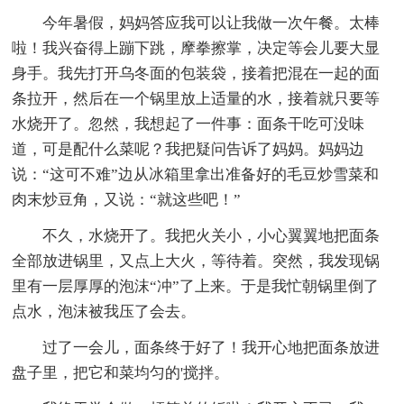
今年暑假，妈妈答应我可以让我做一次午餐。太棒
啦！我兴奋得上蹦下跳，摩拳擦掌，决定等会儿要大显
身手。我先打开乌冬面的包装袋，接着把混在一起的面
条拉开，然后在一个锅里放上适量的水，接着就只要等
水烧开了。忽然，我想起了一件事：面条干吃可没味
道，可是配什么菜呢？我把疑问告诉了妈妈。妈妈边
说：“这可不难”边从冰箱里拿出准备好的毛豆炒雪菜和
肉末炒豆角，又说：“就这些吧！”
不久，水烧开了。我把火关小，小心翼翼地把面条
全部放进锅里，又点上大火，等待着。突然，我发现锅
里有一层厚厚的泡沫“冲”了上来。于是我忙朝锅里倒了
点水，泡沫被我压了会去。
过了一会儿，面条终于好了！我开心地把面条放进
盘子里，把它和菜均匀的'搅拌。