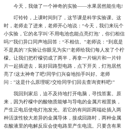
今天，我做了一个神奇的实验——水果居然能生电!
叮铃铃，上课时间到了，这节课是科学实验课。这
时，老师走了进来，老师开心地说：“今天，我们来玩个
小实验，它的名字叫‘不用电池也能点亮灯泡’，你们相信
吗?”我们异口同声地回答：“不相信。”老师说：“到底是
不是真的`?实验让你眼见为实!”老师给我们每人发了个柠
檬。让我们把柠檬切成了两半，再拿一片铜片和一片锌
片一起插进去，装好回路型电路，点下开关，灯泡居然
亮了!这太神奇了吧!同学们兴奋地拍手叫好。老师
问："这是什么原理呢?交给同学们回去查询资料吧!”
我回到家后，迫不及待地打开电脑，寻找答案。原
来，因为柠檬中的酸物质能够与导电的金属片相置换，
产生正电后使电灯泡发光。若它的有间距两端处插入两
种活泼性较大差异的金属导体，接成回路时，两种金属
在酸液里的电解反应会使电路里产生电流。只要含有果