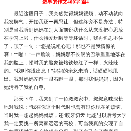
叙事的作文400字 篇4
最近这段日子，我突然觉得妈妈很烦，动不动就向
我发脾气，开始我还一再忍让，但这终究不是办法，特
别是当我听到妈妈在别人面前说我什么从来没把心思放
在学习上啦，什么特爱玩啦等等坏话时，我再也忍不住
了，顶了一句：“您是说粗心吧！那也不是我情愿的
啊！”“啪！”一声脆响，妈妈那不长眼的巴掌重重地落在
我的脸上，顿时我的脸象被烙铁烧红了一样，火辣辣
的。“我叫你没出息！”妈妈的余怒未消，话硬硬地甩
出。我对妈妈左瞪一眼右瞪一眼，那时我恨妈妈，因为
她污辱了我的自尊。
那天下午，我来到了一位叔叔家中。叔叔意味深长
地对我说：“我在你这个时代时也曾有过你现在的烦恼。
当时我一想起妈妈就烦，还‘咬牙切齿’地想过以后考大学
我一定要挑一所离家远远的高校，可当我真的实现了自