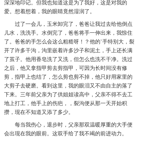
深深地印记。但我也知道这是为了我好，这是对我的
爱。想着想着，我的眼睛竟然湿润了。
过了一会儿，玉米卸完了，爸爸让我过去给他倒点
儿水，洗洗手。水倒完了，爸爸将手一伸出来，我惊住
了。爸爸的手怎么会这么粗糙呀！？他的`手特别大，裂
开了许多干沟，沟里嵌着许多沙子和泥土，手上还长满
了茧子。他用香皂洗了又洗，但怎么也洗不干净。洗过
之后，他又拿指甲剪去剪指甲，可因为长时间没有修
剪，指甲上也结了，怎么剪也剪不掉，他只好用家里的
大剪子去硬磨。看到这里，我的眼泪又不由自主的落了
下来。三年前父亲为了供姐姐读高中，父亲不得不去工
地上打工，他手上的伤疤，，裂沟便从那一天开始积
攒，现在不知道又添了多少。
每当我伤心，退步时，父亲那双温暖厚重的大手便
会出现在我的眼前。这双手给了我不竭的前进动力。