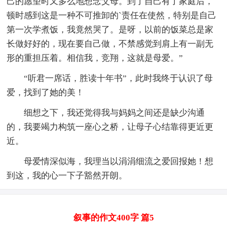
己的愿望时又多么地想念父母。到了自己有了家庭后，
顿时感到这是一种不可推卸的`责任在使然，特别是自己
第一次学煮饭，我竟然哭了。是呀，以前的饭菜总是家
长做好好的，现在要自己做，不禁感觉到肩上有一副无
形的重担压着。相信我，竞翔，这就是母爱。”
“听君一席话，胜读十年书”，此时我终于认识了母
爱，找到了她的美！
细想之下，我还觉得我与妈妈之间还是缺少沟通
的，我要竭力构筑一座心之桥，让母子心结靠得更近更
近。
母爱情深似海，我理当以涓涓细流之爱回报她！想
到这，我的心一下子豁然开朗。
叙事的作文400字 篇5