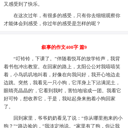
又感受到了快乐。
在这次过年，有很多的感受，只有你去细细观察你
才能体会到感受，你过年的感受是怎样的呢？
叙事的作文400字 篇9
“叮铃铃，下课了。”伴随着悦耳的放学铃声，我背
着书包冲出教室。在回家的路上，太阳公公对我嘻嘻笑
着，小鸟叽叽地叫着，好像在向我问好，我开心地边走
边跳。突然，我看见一只小狗，它浑身上下沾满泥土，
眼睛亮晶晶的'，它看到我时，害怕地缩成一团。我看它
好可怜，想收养它，于是，我站起身来抱着小狗回家
了。
回到家里，爷爷奶奶看见了说：“你从哪里抱来的小
狗？”“路边捡的，”我淡定地说。“家里有了狗，你让我