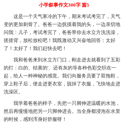
小学叙事作文300字 篇5
这是一个天气寒冷的下午，期末考试考完了，天气
变的更加刺骨了。爸爸一边抚摸着我的头，一边亲切地
问我：儿子，考试考完了，爸爸带你去水立方洗洗澡，
搓搓背，放松放松吧！我既激动又兴奋地回答：太好
了！太好了！我们赶快去吧！
我和爸爸来到水立方门口，刚走进去就看到了五彩
的灯：白的、桔黄的'、还有灰的等各种色彩交织在一
起，给人一种神秘的感觉。我们向服务员要了双拖鞋，
穿上鞋子后，便走进更衣室，脱掉了衣服，飞快地走进
洗澡区。
我学着爸爸的样子，先把一只脚伸进温暖的水池，
然后再慢慢地把另一只脚伸进去。当全身都浸泡在水里
的时候，感到浑身好舒服呀！