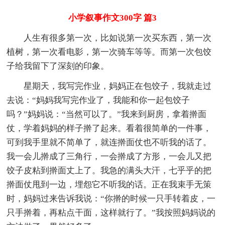
小学叙事作文300字 篇3
人生有很多第一次，比如说第一次买东西，第一次
植树，第一次看电影，第一次骑车等等。而第一次包饺
子给我留下了深刻的印象。
星期天，我写完作业，妈妈正在包饺子，我就走过
去说：“妈妈我写完作业了，我能和你一起包饺子
吗？”妈妈说：“当然可以了。”我来到厨房，拿着擀面
仗，学着妈妈的样子擀了起来。看着很简单的一件事，
可到我手里就不简单了，就连擀面仗也不听我的话了。
我一会儿擀成了三角行，一会擀成了方形，一会儿又把
饺子皮粘到擀面丈上了。我急的满头大汗，七乎乎的把
擀面仗甩到一边，埋怨它不听我的话。正在我束手无策
时，妈妈过来告诉我说：“你擀的时候一只手转着皮，一
只手擀着，再粘点干面，这样就行了。”我按照妈妈说的