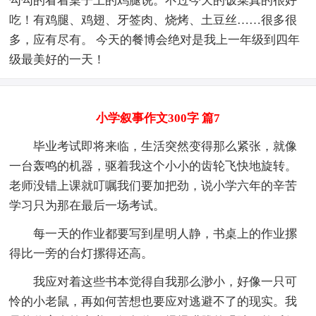
勾勾的看着桌子上的鸡腿说。不过今天的饭菜真的很好
吃！有鸡腿、鸡翅、牙签肉、烧烤、土豆丝……很多很
多，应有尽有。 今天的餐博会绝对是我上一年级到四年
级最美好的一天！
小学叙事作文300字 篇7
毕业考试即将来临，生活突然变得那么紧张，就像
一台轰鸣的机器，驱着我这个小小的齿轮飞快地旋转。
老师没错上课就叮嘱我们要加把劲，说小学六年的辛苦
学习只为那在最后一场考试。
每一天的作业都要写到星明人静，书桌上的作业摞
得比一旁的台灯摞得还高。
我应对着这些书本觉得自我那么渺小，好像一只可
怜的小老鼠，再如何苦想也要应对逃避不了的现实。我