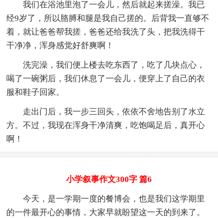
我们在浴池里泡了一会儿，然后就起来搓澡。我已
经9岁了，所以胳膊和腿是我自己搓的。后背我一直够不
着，就让爸爸帮我搓，爸爸还给我洗了头，把我洗得干
干净净，浑身感觉好舒爽啊！
洗完澡，我们便上楼去吃东西了，吃了几块点心，
喝了一碗粥后，我们休息了一会儿，便穿上了自己的衣
服和鞋子回家。
走出门后，我一步三回头，依依不舍地告别了水立
方。不过，我现在浑身干净清爽，吃饱喝足后，真开心
啊！
小学叙事作文300字 篇6
今天，是一学期一度的餐博会，也是我们这学期里
的一件最开心的事情，大家早就盼望这一天的到来了。