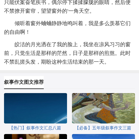
只能伏案奋笔疾书，偶尔停下揉揉朦胧的眼睛，然后便
不禁撩开窗帘，望望窗外的'一角天空。
倾听着窗外蛐蛐静静地鸣叫着，我是多么羡慕它们
的自由啊！
皎洁的月光洒在了我的脸上，我坐在凉风习习的窗
前，只觉生活是那样的茫然，日子是那样的煎熬。此时
不禁乱搓头发，期盼这种生活结束的那一天。
叙事作文图文推荐
【热门】叙事作文汇总八篇
【必备】五年级叙事作文三篇