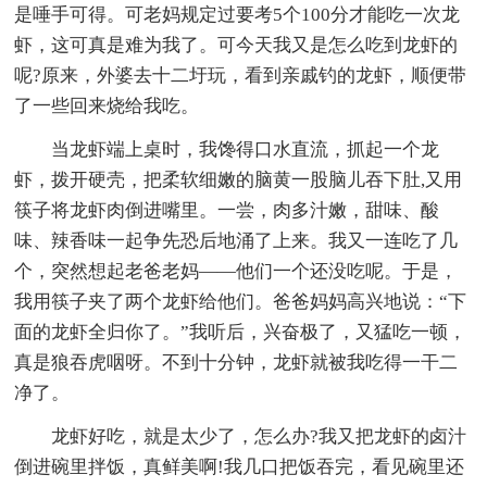
是唾手可得。可老妈规定过要考5个100分才能吃一次龙
虾，这可真是难为我了。可今天我又是怎么吃到龙虾的
呢?原来，外婆去十二圩玩，看到亲戚钓的龙虾，顺便带
了一些回来烧给我吃。
当龙虾端上桌时，我馋得口水直流，抓起一个龙
虾，拨开硬壳，把柔软细嫩的脑黄一股脑儿吞下肚,又用
筷子将龙虾肉倒进嘴里。一尝，肉多汁嫩，甜味、酸
味、辣香味一起争先恐后地涌了上来。我又一连吃了几
个，突然想起老爸老妈——他们一个还没吃呢。于是，
我用筷子夹了两个龙虾给他们。爸爸妈妈高兴地说：“下
面的龙虾全归你了。”我听后，兴奋极了，又猛吃一顿，
真是狼吞虎咽呀。不到十分钟，龙虾就被我吃得一干二
净了。
龙虾好吃，就是太少了，怎么办?我又把龙虾的卤汁
倒进碗里拌饭，真鲜美啊!我几口把饭吞完，看见碗里还