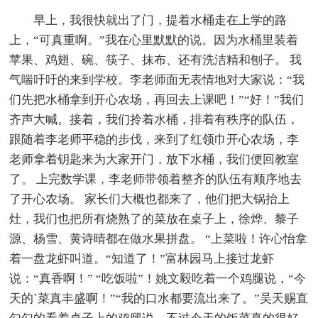
早上，我很快就出了门，提着水桶走在上学的路
上，“可真重啊。”我在心里默默的说。因为水桶里装着
苹果、鸡翅、碗、筷子、抹布、还有洗洁精和刨子。 我
气喘吁吁的来到学校。李老师面无表情地对大家说：“我
们先把水桶拿到开心农场，再回去上课吧！”“好！”我们
齐声大喊。接着，我们拎着水桶，排着有秩序的队伍，
跟随着李老师平稳的步伐，来到了红领巾开心农场，李
老师拿着钥匙来为大家开门，放下水桶，我们便回教室
了。 上完数学课，李老师带领着整齐的队伍有顺序地去
了开心农场。 家长们大概也都来了，他们把大锅抬上
灶，我们也把所有烧熟了的菜放在桌子上，徐烨、黎子
源、杨雪、黄诗晴都在做水果拼盘。 “上菜啦！许心怡拿
着一盘龙虾叫道。“知道了！”富林园马上接过龙虾
说：“真香啊！” “吃饭啦”！姚文毅吃着一个鸡腿说，“今
天的`菜真丰盛啊！”“我的口水都要流出来了。”吴天赐直