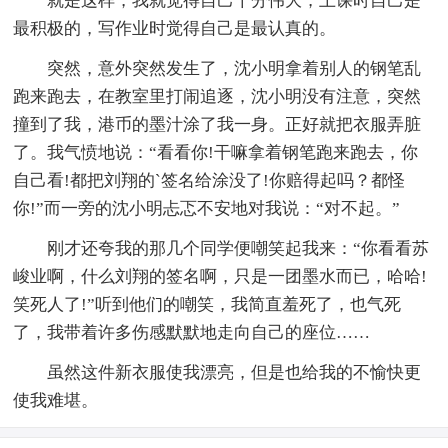
就是这样，我就觉得自己十分伟大，上课时自己是
最积极的，写作业时觉得自己是最认真的。
突然，意外突然发生了，沈小明拿着别人的钢笔乱
跑来跑去，在教室里打闹追逐，沈小明没有注意，突然
撞到了我，港币的墨汁涂了我一身。正好就把衣服弄脏
了。我气愤地说：“看看你!干嘛拿着钢笔跑来跑去，你
自己看!都把刘翔的`签名给涂没了!你赔得起吗？都怪
你!”而一旁的沈小明忐忑不安地对我说：“对不起。”
刚才还夸我的那几个同学便嘲笑起我来：“你看看苏
峻业啊，什么刘翔的签名啊，只是一团墨水而已，哈哈!
笑死人了!”听到他们的嘲笑，我简直羞死了，也气死
了，我带着许多伤感默默地走向自己的座位……
虽然这件新衣服使我漂亮，但是也给我的不愉快更
使我难堪。