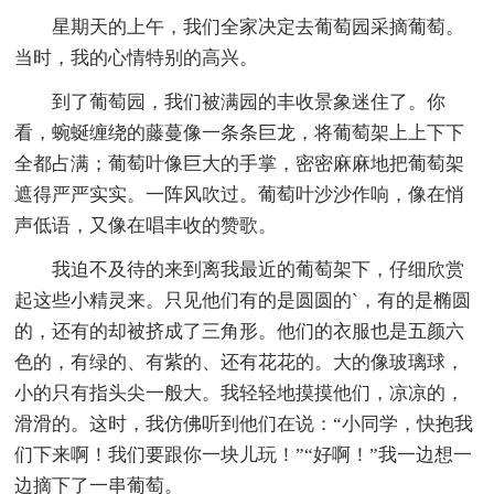
星期天的上午，我们全家决定去葡萄园采摘葡萄。
当时，我的心情特别的高兴。
到了葡萄园，我们被满园的丰收景象迷住了。你
看，蜿蜒缠绕的藤蔓像一条条巨龙，将葡萄架上上下下
全都占满；葡萄叶像巨大的手掌，密密麻麻地把葡萄架
遮得严严实实。一阵风吹过。葡萄叶沙沙作响，像在悄
声低语，又像在唱丰收的赞歌。
我迫不及待的来到离我最近的葡萄架下，仔细欣赏
起这些小精灵来。只见他们有的是圆圆的`，有的是椭圆
的，还有的却被挤成了三角形。他们的衣服也是五颜六
色的，有绿的、有紫的、还有花花的。大的像玻璃球，
小的只有指头尖一般大。我轻轻地摸摸他们，凉凉的，
滑滑的。这时，我仿佛听到他们在说：“小同学，快抱我
们下来啊！我们要跟你一块儿玩！”“好啊！”我一边想一
边摘下了一串葡萄。