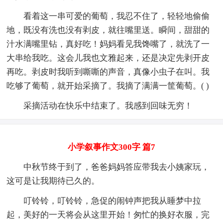
看着这一串可爱的葡萄，我忍不住了，轻轻地偷偷
地，既没有洗也没有剥皮，就往嘴里送。瞬间，甜甜的
汁水满嘴里钻，真好吃！妈妈看见我馋嘴了，就洗了一
大串给我吃。这会儿我也文雅起来，还是决定先剥开皮
再吃。剥皮时我听到嘶嘶的声音，真像小虫子在叫。我
吃够了葡萄，就开始采摘了。我摘了满满一筐葡萄。( )
采摘活动在快乐中结束了。我感到回味无穷！
小学叙事作文300字 篇7
中秋节终于到了，爸爸妈妈答应带我去小姨家玩，
这可是让我期待已久的。
叮铃铃，叮铃铃，急促的闹钟声把我从睡梦中拉
起，美好的一天将会从这里开始！匆忙的换好衣服，完