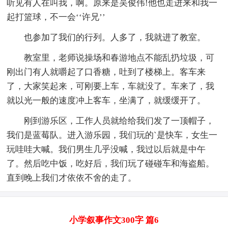
听见有人在叫我，啊。原来是吴俊伟!他也走进来和我一
起打篮球，不一会‘‘许兄’’
也参加了我们的行列。人多了，我就进了教室。
教室里，老师说操场和春游地点不能乱扔垃圾，可
刚出门有人就嚼起了口香糖，吐到了楼梯上。客车来
了，大家笑起来，可刚要上车，车就没了。车来了，我
就以光一般的速度冲上客车，坐满了，就缓缓开了。
刚到游乐区，工作人员就给给我们发了一顶帽子，
我们是蓝莓队。进入游乐园，我们玩的`是快车，女生一
玩哇哇大喊。我们男生几乎没喊，我过以后就是中午
了。然后吃中饭，吃好后，我们玩了碰碰车和海盗船。
直到晚上我们才依依不舍的走了。
小学叙事作文300字 篇6