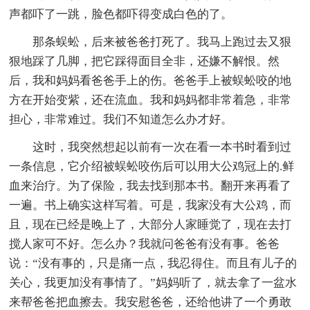
声都吓了一跳，脸色都吓得变成白色的了。
那条蜈蚣，后来被爸爸打死了。我马上跑过去又狠
狠地踩了几脚，把它踩得面目全非，还嫌不解恨。然
后，我和妈妈看爸爸手上的伤。爸爸手上被蜈蚣咬的地
方在开始变紫，还在流血。我和妈妈都非常着急，非常
担心，非常难过。我们不知道怎么办才好。
这时，我突然想起以前有一次在看一本书时看到过
一条信息，它介绍被蜈蚣咬伤后可以用大公鸡冠上的.鲜
血来治疗。为了保险，我去找到那本书。翻开来再看了
一遍。书上确实这样写着。可是，我家没有大公鸡，而
且，现在已经是晚上了，大部分人家睡觉了，现在去打
搅人家可不好。怎么办？我就问爸爸有没有事。爸爸
说：“没有事的，只是痛一点，我忍得住。而且有儿子的
关心，我更加没有事情了。”妈妈听了，就去拿了一盆水
来帮爸爸把血擦去。我安慰爸爸，还给他讲了一个勇敢