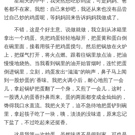
星期天的中午，我突然想吃炒鸡蛋，可是妈妈、爸
爸都不在家。我想：自己来炒吧，我还从来也没有品尝
过自己炒的鸡蛋呢，等妈妈回来告诉妈妈我做成了。
不错，这是个好主意。说做就做，我立刻从冰箱里
拿出一个鸡蛋。先把鸡蛋轻轻地敲开，把蛋黄和蛋白倒
在碗里面，接着用筷子把鸡蛋搅匀。然后把锅放在火炉
上，把煤气打开，将火点燃。跟着往锅里放点油，把油
慢慢地烧热。当我看到锅里的油开始冒烟时，连忙把蛋
倒进锅里，立刻，鸡蛋发出“滋滋”的响声，鼻子马上闻
到一股炒蛋的`香味。我把火调小后，耐心地煎了一会
儿，拿起锅铲把蛋翻了一个身，又煎了一会儿，这时，
一股诱人的蛋香扑鼻而来。蛋的两面都变成金灿灿的，
馋得我口水直流。我把火关了，迫不急待地把蛋铲到碗
里，拿起筷子吃了一块，咦，淡淡的没味道，原来忘记
下盐了，不过吃起来还挺香。
这是我第一次炒蛋，虽然味道不是很到家，可也是