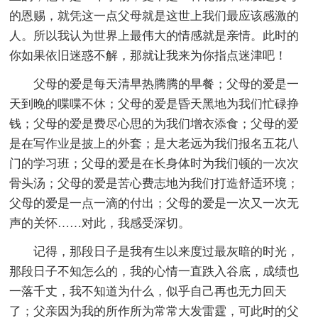
的恩赐，就凭这一点父母就是这世上我们最应该感激的
人。所以我认为世界上最伟大的情感就是亲情。此时的
你如果依旧迷惑不解，那就让我来为你指点迷津吧！
父母的爱是每天清早热腾腾的早餐；父母的爱是一
天到晚的喋喋不休；父母的爱是昏天黑地为我们忙碌挣
钱；父母的爱是费尽心思的为我们增衣添食；父母的爱
是在写作业是披上的外套；是大老远为我们报名五花八
门的学习班；父母的爱是在长身体时为我们顿的一次次
骨头汤；父母的爱是苦心费志地为我们打造舒适环境；
父母的爱是一点一滴的付出；父母的爱是一次又一次无
声的关怀……对此，我感受深切。
记得，那段日子是我有生以来度过最灰暗的时光，
那段日子不知怎么的，我的心情一直跌入谷底，成绩也
一落千丈，我不知道为什么，似乎自己再也无力回天
了；父亲因为我的所作所为常常大发雷霆，可此时的父