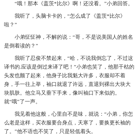
“哦！那本《盖茨*比尔》啊！还没看。”小弟回答。
我听了，头脑卡卡的，“怎么成了《盖茨*比尔》
啦？”
小弟怔怔神，不解的说：“哥，不是说美国人的姓名
是倒着读的？”
我听了忍俊不禁起来，“哈，不说我倒忘了，不过这
译书的.应该是倒过来译了吧！”小弟也笑了，他那干枯的
头发也颤了起来，他身子比我魁大许多，衣服却不着
身，手一往上举，袖口就退了许远，直退到裸出大块大
块肌肤。他立马又垂下手来，像叫袖口下来似的。
就“哦”了一声。
我见着他这般，心里自不是味，就说：“小弟，你怎
么老是这样，买衣服要合身点，天寒了，要换更长袖的
了。”他不语也不笑了，只是轻低着头。