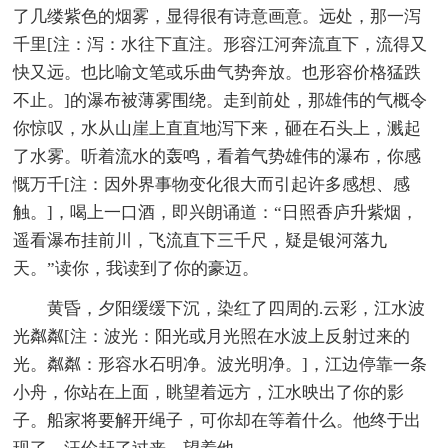
了几缕紫色的烟雾，显得很有诗意画意。远处，那一泻
千里[注：泻：水往下直注。形容江河奔流直下，流得又
快又远。也比喻文笔或乐曲气势奔放。也形容价格猛跌
不止。]的瀑布被薄雾围绕。走到前处，那雄伟的气概令
你惊叹，水从山崖上直直地泻下来，砸在石头上，溅起
了水雾。听着流水的轰鸣，看着气势雄伟的瀑布，你感
慨万千[注：因外界事物变化很大而引起许多感想、感
触。]，喝上一口酒，即兴朗诵道：“日照香庐升紫烟，
遥看瀑布挂前川，飞流直下三千尺，疑是银河落九
天。”读你，我读到了你的豪迈。
黄昏，夕阳缓缓下沉，染红了四周的.云彩，江水波
光粼粼[注：波光：阳光或月光照在水波上反射过来的
光。粼粼：形容水石明净。波光明净。]，江边停靠一条
小舟，你站在上面，眺望着远方，江水映出了你的影
子。船家将要解开绳子，可你却在等着什么。他终于出