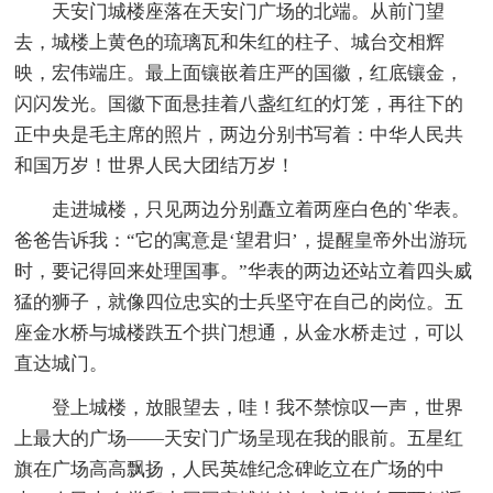
天安门城楼座落在天安门广场的北端。从前门望
去，城楼上黄色的琉璃瓦和朱红的柱子、城台交相辉
映，宏伟端庄。最上面镶嵌着庄严的国徽，红底镶金，
闪闪发光。国徽下面悬挂着八盏红红的灯笼，再往下的
正中央是毛主席的照片，两边分别书写着：中华人民共
和国万岁！世界人民大团结万岁！
走进城楼，只见两边分别矗立着两座白色的`华表。
爸爸告诉我：“它的寓意是‘望君归’，提醒皇帝外出游玩
时，要记得回来处理国事。”华表的两边还站立着四头威
猛的狮子，就像四位忠实的士兵坚守在自己的岗位。五
座金水桥与城楼跌五个拱门想通，从金水桥走过，可以
直达城门。
登上城楼，放眼望去，哇！我不禁惊叹一声，世界
上最大的广场——天安门广场呈现在我的眼前。五星红
旗在广场高高飘扬，人民英雄纪念碑屹立在广场的中