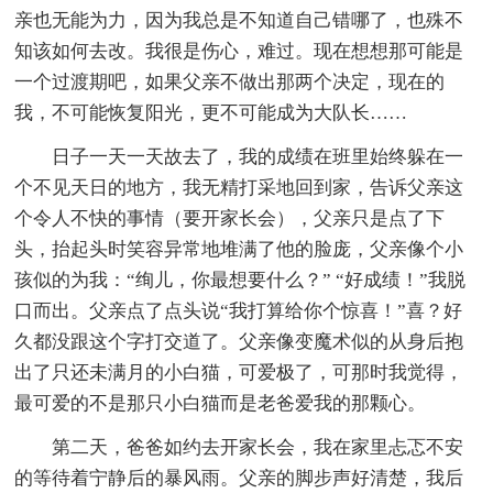
亲也无能为力，因为我总是不知道自己错哪了，也殊不
知该如何去改。我很是伤心，难过。现在想想那可能是
一个过渡期吧，如果父亲不做出那两个决定，现在的
我，不可能恢复阳光，更不可能成为大队长……
日子一天一天故去了，我的成绩在班里始终躲在一
个不见天日的地方，我无精打采地回到家，告诉父亲这
个令人不快的事情（要开家长会），父亲只是点了下
头，抬起头时笑容异常地堆满了他的脸庞，父亲像个小
孩似的为我：“绚儿，你最想要什么？” “好成绩！”我脱
口而出。父亲点了点头说“我打算给你个惊喜！”喜？好
久都没跟这个字打交道了。父亲像变魔术似的从身后抱
出了只还未满月的小白猫，可爱极了，可那时我觉得，
最可爱的不是那只小白猫而是老爸爱我的那颗心。
第二天，爸爸如约去开家长会，我在家里忐忑不安
的等待着宁静后的暴风雨。父亲的脚步声好清楚，我后