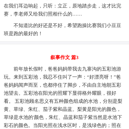
在我们耳边响起，只听：立正，原地踏步走，这才比完
赛，李老师又给我们照相什么的……
不知道比的好还是不好，希望跑操比赛我们小豆豆
班是跑的最好的！
叙事作文 篇3
前年放长假时，爸爸妈妈带我去九寨沟的五彩池游
玩。来到五彩池，我忍不住叫了一声：“好漂亮呀！”爸
爸妈妈闻声而至，也都停住了脚步，不由自主地朝五彩
池望去。五彩池在阳光的照耀下显得格外耀眼，很好
看。 五彩池顾名思义有五种颜色组成的水池，分别是梨
黄、草绿、朱红、茄子紫和晶蓝。梨黄是阳光的颜色，
草绿是水池的'颜色，朱红、晶蓝和茄子紫当然是水池下
彩石的颜色。当阳光照在浅水区时，是浅绿色的；照在