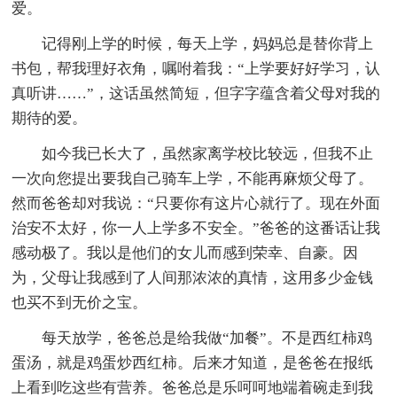
爱。
记得刚上学的时候，每天上学，妈妈总是替你背上
书包，帮我理好衣角，嘱咐着我：“上学要好好学习，认
真听讲……”，这话虽然简短，但字字蕴含着父母对我的
期待的爱。
如今我已长大了，虽然家离学校比较远，但我不止
一次向您提出要我自己骑车上学，不能再麻烦父母了。
然而爸爸却对我说：“只要你有这片心就行了。现在外面
治安不太好，你一人上学多不安全。”爸爸的这番话让我
感动极了。我以是他们的女儿而感到荣幸、自豪。因
为，父母让我感到了人间那浓浓的真情，这用多少金钱
也买不到无价之宝。
每天放学，爸爸总是给我做“加餐”。不是西红柿鸡
蛋汤，就是鸡蛋炒西红柿。后来才知道，是爸爸在报纸
上看到吃这些有营养。爸爸总是乐呵呵地端着碗走到我