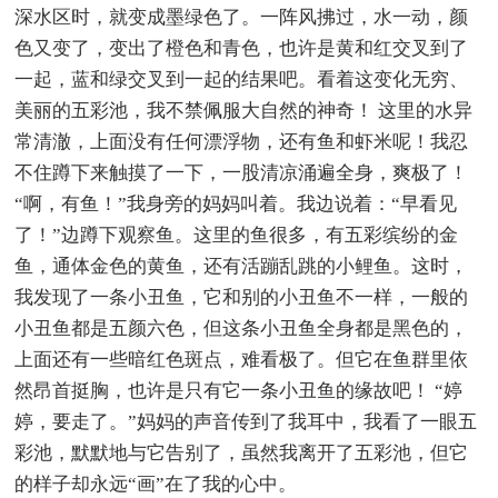
深水区时，就变成墨绿色了。一阵风拂过，水一动，颜
色又变了，变出了橙色和青色，也许是黄和红交叉到了
一起，蓝和绿交叉到一起的结果吧。看着这变化无穷、
美丽的五彩池，我不禁佩服大自然的神奇！ 这里的水异
常清澈，上面没有任何漂浮物，还有鱼和虾米呢！我忍
不住蹲下来触摸了一下，一股清凉涌遍全身，爽极了！
“啊，有鱼！”我身旁的妈妈叫着。我边说着：“早看见
了！”边蹲下观察鱼。这里的鱼很多，有五彩缤纷的金
鱼，通体金色的黄鱼，还有活蹦乱跳的小鲤鱼。这时，
我发现了一条小丑鱼，它和别的小丑鱼不一样，一般的
小丑鱼都是五颜六色，但这条小丑鱼全身都是黑色的，
上面还有一些暗红色斑点，难看极了。但它在鱼群里依
然昂首挺胸，也许是只有它一条小丑鱼的缘故吧！ “婷
婷，要走了。”妈妈的声音传到了我耳中，我看了一眼五
彩池，默默地与它告别了，虽然我离开了五彩池，但它
的样子却永远“画”在了我的心中。