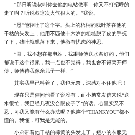
“那日听说叔叫你去他的电站做事，你又不打招呼的
走了啊？听说叔这次火气很大的。”我说。
“恩”他轻吐了这个字。头上的梧桐的残叶落在他的
干枯的头发上，他用不匹他十六岁的粗糙脱了皮的手抚
了下，残叶就飘落下来，他微有忧虑的神思。
“哥，我不想在那电站，我跟师傅送水蛮好的，他们
都说干这个很累，我一点也不觉得，我也舍不得离开师
傅，师傅待我像亲儿子一样。”
其实我早已料着了，我也无奈，深感对不住他吧！
现在只是催问他看了说没有，而小弟常发信来说“送
水很忙，我已经几夜没合眼皮子了”的话。心里实又不
忍，可我又能有什么办法呢？他连个“THANKYOU”都不
懂的。我懂，可我是无能的。
小弟带着他干枯的棕黄的头发走了，短小的衣服无