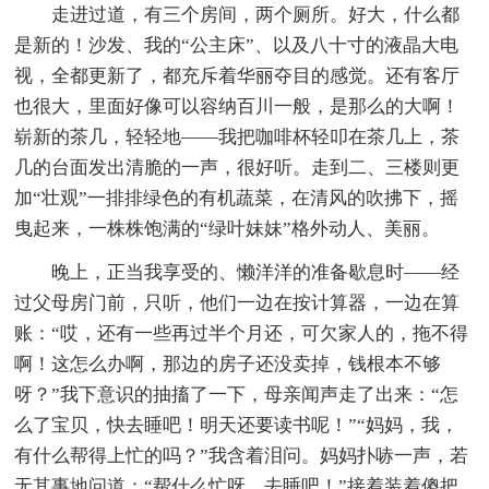
走进过道，有三个房间，两个厕所。好大，什么都
是新的！沙发、我的“公主床”、以及八十寸的液晶大电
视，全都更新了，都充斥着华丽夺目的感觉。还有客厅
也很大，里面好像可以容纳百川一般，是那么的大啊！
崭新的茶几，轻轻地——我把咖啡杯轻叩在茶几上，茶
几的台面发出清脆的一声，很好听。走到二、三楼则更
加“壮观”一排排绿色的有机蔬菜，在清风的吹拂下，摇
曳起来，一株株饱满的“绿叶妹妹”格外动人、美丽。
晚上，正当我享受的、懒洋洋的准备歇息时——经
过父母房门前，只听，他们一边在按计算器，一边在算
账：“哎，还有一些再过半个月还，可欠家人的，拖不得
啊！这怎么办啊，那边的房子还没卖掉，钱根本不够
呀？”我下意识的抽搐了一下，母亲闻声走了出来：“怎
么了宝贝，快去睡吧！明天还要读书呢！”“妈妈，我，
有什么帮得上忙的吗？”我含着泪问。妈妈扑哧一声，若
无其事地问道：“帮什么忙呀，去睡吧！”接着装着傻把