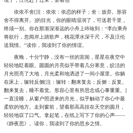
现了，汪伦赶了过来，望着他
依依不舍[注：依依：依恋的样子；舍：放弃。形容
舍不得离开。]的目光，你的眼睛湿润了，可送君千里，
终须一别。你在那渐深渐远的小舟上吟咏到：“李白乘舟
将欲行，忽闻岸上踏歌声，桃花潭水深千尺，不及汪伦
送我情。”读你，我读到了你的情谊。
夜晚，十分宁静，没有一丝的宣闹，星星在夜空中
轻轻地眨着眼。圆圆的月亮似乎带着几分寒意，皎洁的
月光照亮了大地，月光柔和地洒进了一间小屋里。你躺
在床上，辗转反侧[注：辗转：翻来复去；反侧：反复。
翻来复去，睡不着觉。形容心里有所思念或心事重重。]
一直没睡，从窗户照进来的月光，似乎触动了你心中最
柔软的地方。走到窗前，望着那高高挂在天空的圆月，
轻轻地叹了口气。拿起笔，在纸上写下了你的心声——
《静夜思》。读你，我读到了你的思乡之情。