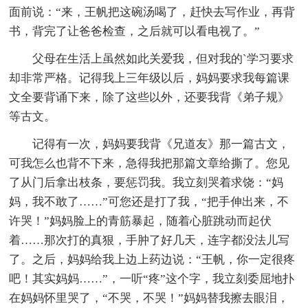
面前说：“来，王帆把这碗汤喝了，赶快去写作业，再背
书，背完了让爸爸检查，之后就可以看电视了。”
父母在生活上虽然如此关爱我，但对我的`学习要求
却非常严格。记得我上三年级以后，妈妈要求我每篇课
文全要背诵下来，除了这些以外，还要我背《弟子规》
等古文。
记得有一次，妈妈要我背《兄道友》那一篇古文，
可我怎么也背不下来，急得我把那篇文章给撕了。您见
了从门后拿出枝条，要惩罚我。我立刻哭着求饶：“妈
妈，我不敢了……”可您还是打了我，“把手伸出来，不
许哭！”妈妈脸上的青筋暴起，随着心脏跳动而起伏
着……那次打的真狠，手肿了好几天，连字都没法儿写
了。之后，妈妈给我上边上药边说：“王帆，你一定很疼
吧！其实妈妈……”，一听“疼”这个字，我立刻委屈地扑
在妈妈怀里哭了，“不哭，不哭！”妈妈替我擦去眼泪，