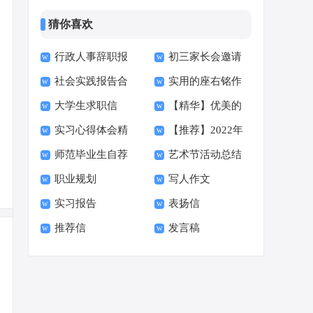
猜你喜欢
行政人事辞职报
初三家长会邀请
社会实践报告合
实用的座右铭作
告
函15篇
大学生求职信
【精华】优美的
集15篇
文400字集合十篇
实习心得体会精
【推荐】2022年
【荐】
早安朋友圈问候语34
师范毕业生自荐
艺术节活动总结
选15篇
伤心的签名汇总55句
句
职业规划
写人作文
信范文六篇
实习报告
表扬信
推荐信
发言稿