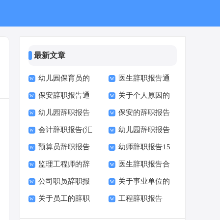
最新文章
幼儿园保育员的
医生辞职报告通
保安辞职报告通
关于个人原因的
辞职报告15篇
用15篇
幼儿园辞职报告
保安的辞职报告
用15篇
辞职报告15篇
会计辞职报告(汇
幼儿园辞职报告
(合集15篇)
汇编15篇
预算员辞职报告
幼师辞职报告15
编15篇)
(集锦15篇)
监理工程师的辞
医生辞职报告合
篇
公司职员辞职报
关于事业单位的
职报告
集15篇
关于员工的辞职
工程辞职报告
告集合15篇
辞职报告范文集锦八
报告15篇
篇