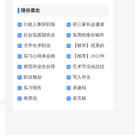
猜你喜欢
行政人事辞职报
初三家长会邀请
社会实践报告合
实用的座右铭作
告
函15篇
大学生求职信
【精华】优美的
集15篇
文400字集合十篇
实习心得体会精
【推荐】2022年
【荐】
早安朋友圈问候语34
师范毕业生自荐
艺术节活动总结
选15篇
伤心的签名汇总55句
句
职业规划
写人作文
信范文六篇
实习报告
表扬信
推荐信
发言稿