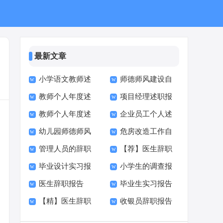
最新文章
小学语文教师述
师德师风建设自
教师个人年度述
项目经理述职报
职报告集锦15篇
检自查报告
教师个人年度述
企业员工个人述
职报告集锦15篇
告精选15篇
幼儿园师德师风
危房改造工作自
职报告(精选15篇)
职报告精选15篇
管理人员的辞职
【荐】医生辞职
自查报告15篇
查报告
毕业设计实习报
小学生的调查报
报告(15篇)
报告
医生辞职报告
毕业生实习报告
告(精选15篇)
告(15篇)
【精】医生辞职
收银员辞职报告
【热门】
(15篇)
报告