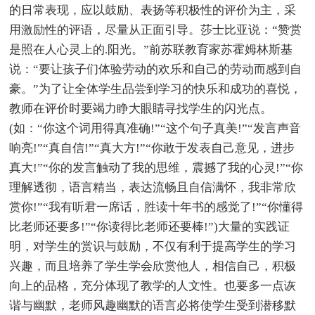
的日常表现，应以鼓励、表扬等积极性的评价为主，采
用激励性的评语，尽量从正面引导。莎士比亚说：“赞赏
是照在人心灵上的.阳光。”前苏联教育家苏霍姆林斯基
说：“要让孩子们体验劳动的欢乐和自己的劳动而感到自
豪。”为了让全体学生品尝到学习的快乐和成功的喜悦，
教师在评价时要竭力睁大眼睛寻找学生的闪光点。
(如：“你这个词用得真准确!”“这个句子真美!”“发言声音
响亮!”“真自信!”“真大方!”“你敢于发表自己意见，进步
真大!”“你的发言触动了我的思维，震撼了我的心灵!”“你
理解透彻，语言精当，表达流畅且自信满怀，我非常欣
赏你!”“我有听君一席话，胜读十年书的感觉了!”“你懂得
比老师还要多!”“你读得比老师还要棒!”)大量的实践证
明，对学生的赏识与鼓励，不仅有利于提高学生的学习
兴趣，而且培养了学生学会欣赏他人，相信自己，积极
向上的品格，充分体现了教学的人文性。也要多一点诙
谐与幽默，老师风趣幽默的语言必将使学生受到潜移默