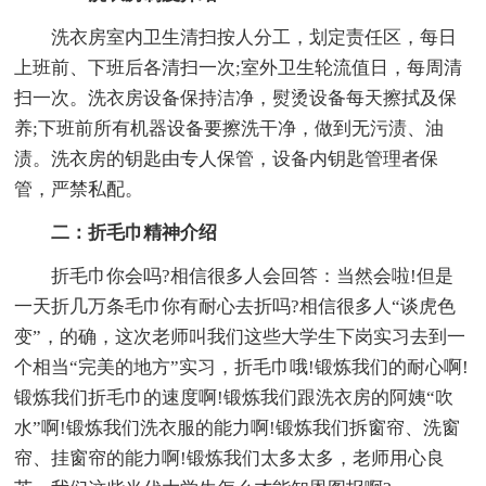
洗衣房室内卫生清扫按人分工，划定责任区，每日
上班前、下班后各清扫一次;室外卫生轮流值日，每周清
扫一次。洗衣房设备保持洁净，熨烫设备每天擦拭及保
养;下班前所有机器设备要擦洗干净，做到无污渍、油
渍。洗衣房的钥匙由专人保管，设备内钥匙管理者保
管，严禁私配。
二：折毛巾精神介绍
折毛巾你会吗?相信很多人会回答：当然会啦!但是
一天折几万条毛巾你有耐心去折吗?相信很多人“谈虎色
变”，的确，这次老师叫我们这些大学生下岗实习去到一
个相当“完美的地方”实习，折毛巾哦!锻炼我们的耐心啊!
锻炼我们折毛巾的速度啊!锻炼我们跟洗衣房的阿姨“吹
水”啊!锻炼我们洗衣服的能力啊!锻炼我们拆窗帘、洗窗
帘、挂窗帘的能力啊!锻炼我们太多太多，老师用心良