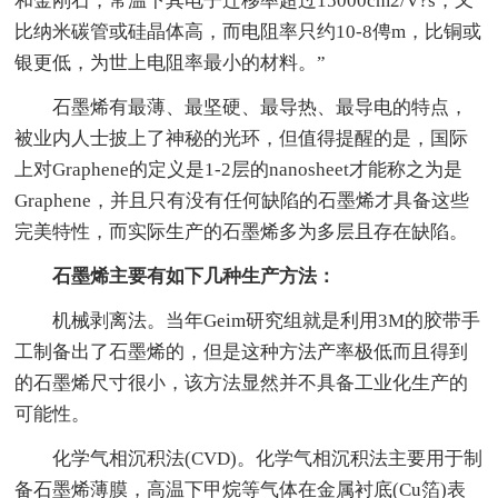
和金刚石，常温下其电子迁移率超过15000cm2/V?s，又
比纳米碳管或硅晶体高，而电阻率只约10-8俜m，比铜或
银更低，为世上电阻率最小的材料。”
石墨烯有最薄、最坚硬、最导热、最导电的特点，
被业内人士披上了神秘的光环，但值得提醒的是，国际
上对Graphene的定义是1-2层的nanosheet才能称之为是
Graphene，并且只有没有任何缺陷的石墨烯才具备这些
完美特性，而实际生产的石墨烯多为多层且存在缺陷。
石墨烯主要有如下几种生产方法：
机械剥离法。当年Geim研究组就是利用3M的胶带手
工制备出了石墨烯的，但是这种方法产率极低而且得到
的石墨烯尺寸很小，该方法显然并不具备工业化生产的
可能性。
化学气相沉积法(CVD)。化学气相沉积法主要用于制
备石墨烯薄膜，高温下甲烷等气体在金属衬底(Cu箔)表