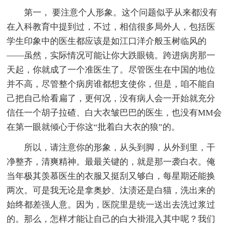
第一， 要注意个人形象。这个问题似乎从来都没有
在入科教育中提到过，不过，相信很多局外人，包括医
学生印象中的医生都应该是如江口洋介般玉树临风的
——虽然，实际情况可能让你大跌眼镜。跨进病房那一
天起，你就成了一个准医生了。尽管医生在中国的地位
并不高，尽管整个病房谁都想支使你，但是，咱不能自
己把自己给看扁了，更何况，没有病人会一开始就充分
信任一个胡子拉碴、白大衣皱巴巴的医生，也没有MM会
在第一眼就倾心于你这“批着白大衣的狼”的。
所以，请注意你的形象，从头到脚，从外到里，干
净整齐，清爽精神。最最关键的，就是那一袭白衣。俺
当年极其羡慕医生的衣服又挺刮又够白，每星期还能换
两次。可是我无论是拿奥妙、汰渍还是白猫，洗出来的
始终都差强人意。因为，医院里是统一送出去洗过浆过
的。那么，怎样才能让自己的白大褂混入其中呢？我们