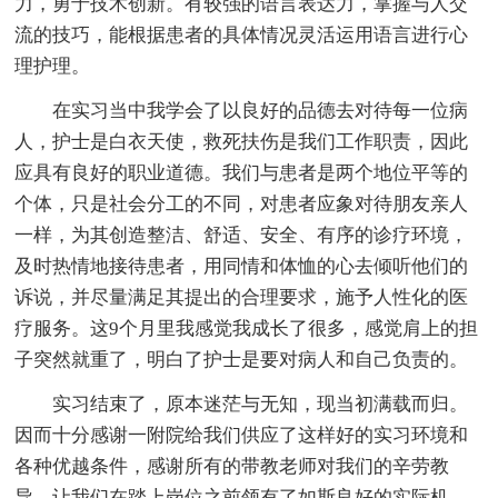
力，勇于技术创新。有较强的语言表达力，掌握与人交
流的技巧，能根据患者的具体情况灵活运用语言进行心
理护理。
在实习当中我学会了以良好的品德去对待每一位病
人，护士是白衣天使，救死扶伤是我们工作职责，因此
应具有良好的职业道德。我们与患者是两个地位平等的
个体，只是社会分工的不同，对患者应象对待朋友亲人
一样，为其创造整洁、舒适、安全、有序的诊疗环境，
及时热情地接待患者，用同情和体恤的心去倾听他们的
诉说，并尽量满足其提出的合理要求，施予人性化的医
疗服务。这9个月里我感觉我成长了很多，感觉肩上的担
子突然就重了，明白了护士是要对病人和自己负责的。
实习结束了，原本迷茫与无知，现当初满载而归。
因而十分感谢一附院给我们供应了这样好的实习环境和
各种优越条件，感谢所有的带教老师对我们的辛劳教
导，让我们在踏上岗位之前领有了如斯良好的实际机