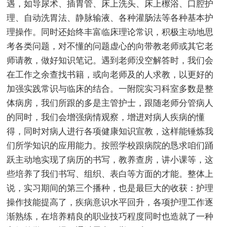
遇，如导尿术、插胃管、床上洗头、床上檫浴、口腔护
理、自动洗胃法、静脉输液、各种灌肠法等各种基本护
理操作。同时还始终丰富临床理论常识，积极主动地思
考各类问题，对不懂的问题虚心的向带教老师或其它老
师请教，做好知识笔记。遇到老师没空解答时，我们会
在工作之余查找书籍，或向老师及的人求教，以更好的
加强实践常识与临床的结合。一附院实习科室多数是整
体病房，我们所跟的多是主管护士，跟随老师分管病人
的同时，我们会增强病情观察，增进对病人疾病的懂
得，同时对病人进行各项健康知识宣教，这样能锤炼我
们所学知识的应用能力。按照学校跟病院的恳求咱们踊
跃主动地实现了病历的书写，教养查房，讲小课等，这
些培养了我们书写、组织、表白等方面的才能。整体上
说，实习期间的第三个播种，也是最巨大的收获：护理
操作技能提高了，疾病意识水平回升，各项护理工作逐
渐熟练，在培养精良的职业技巧程度同时也造就了一种