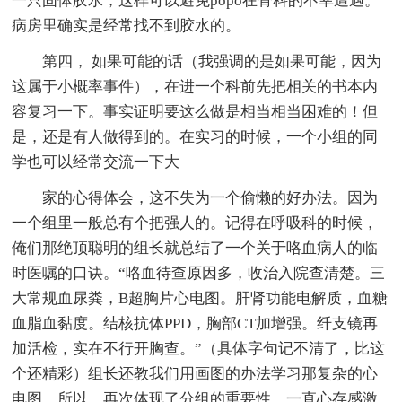
一只固体胶水，这样可以避免popo在骨科的不幸遭遇。
病房里确实是经常找不到胶水的。
第四， 如果可能的话（我强调的是如果可能，因为
这属于小概率事件），在进一个科前先把相关的书本内
容复习一下。事实证明要这么做是相当相当困难的！但
是，还是有人做得到的。在实习的时候，一个小组的同
学也可以经常交流一下大
家的心得体会，这不失为一个偷懒的好办法。因为
一个组里一般总有个把强人的。记得在呼吸科的时候，
俺们那绝顶聪明的组长就总结了一个关于咯血病人的临
时医嘱的口诀。“咯血待查原因多，收治入院查清楚。三
大常规血尿粪，B超胸片心电图。肝肾功能电解质，血糖
血脂血黏度。结核抗体PPD，胸部CT加增强。纤支镜再
加活检，实在不行开胸查。”（具体字句记不清了，比这
个还精彩）组长还教我们用画图的办法学习那复杂的心
电图。所以，再次体现了分组的重要性。一直心存感激