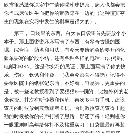
欣赏很感激你决定中午请你喝珍珠奶茶，病人也都会把
你当成床位医生而把你的带教晾在一边的（这种喧宾夺
主的现象在实习中发生的概率是很大的）。
第三， 口袋里的东西。白大衣口袋里首先要放个小
本子。那上面密密麻麻写满了东西，有希奇古怪的医
嘱、综合症、药名和用法，有今天要请的会诊要开的化
验单要写的阶段小结，还有各种各样的电话、QQ号码、
电邮和MSN。这是你实习的见证，那上面写满了你的快
乐、伤心、钦佩和怀疑。（我至今都舍不得扔）记得不
要拿医院里的纸张记东西，不好看，容易丢，更重要的
是，被一些老教授看到了要狠狠K一顿的，比如外科的老
张教授。其次有听诊器和钢笔。再次多半有手机，建议
查房的时候放到震动或者关机。否则教授查房查得正起
劲的时候被你的铃声打断了思路，那还了得！轻则瞪你
一眼重则叫高年给你打不及格重实习！口袋里最好再装