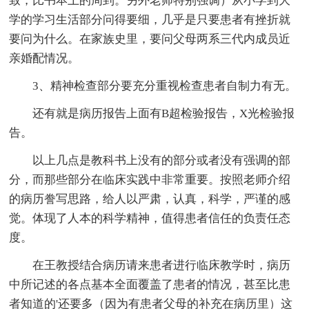
致，比书本上的周到。另外老师特别强调）从小学到大
学的学习生活部分问得要细，几乎是只要患者有挫折就
要问为什么。在家族史里，要问父母两系三代内成员近
亲婚配情况。
3、精神检查部分要充分重视检查患者自制力有无。
还有就是病历报告上面有B超检验报告，X光检验报
告。
以上几点是教科书上没有的部分或者没有强调的部
分，而那些部分在临床实践中非常重要。按照老师介绍
的病历誊写思路，给人以严肃，认真，科学，严谨的感
觉。体现了人本的科学精神，值得患者信任的负责任态
度。
在王教授结合病历请来患者进行临床教学时，病历
中所记述的各点基本全面覆盖了患者的情况，甚至比患
者知道的'还要多（因为有患者父母的补充在病历里）这