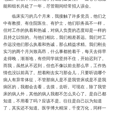
能和组长共处了一年，尽管期间经常招人误会。
临床实习的几个月来，我接触了许多党员，他们之
中有教授、有住院医生、有护士，他们职务虽不一样，
但对工作的执着和热诚，对病人负责的态度却是一样的
且持之以恒的。与他们相比，我们相差甚远。我们对工
作远没他们那么执着和热诚，那么精益求精。我们刚去
实习的两个月兴致高昂，什么事都抢着干，每天去得早
走得晚，渐渐地，有些同学就坚持不住，开始迟到了。
而我，虽然从不迟到，但也不像以前去那么早，工作热
情也没以前高了。想着刚去实习那会儿，只要听说哪个
病人有异常体征，不管那病人是不是我管床或是不是我
病区的，我都会去看，去摸，去听。可现在，除了我管
床的病人外，其他的病人我都不怎么关心了。是自己都
知道，不用看了吗？应该不是。往往是自己以为知道
了，其实还不知道。医学博大精深，千变万化，同样一