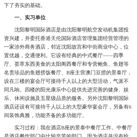
下了夯实的基础。
一、实习单位
沈阳黎明国际酒店是由沈阳黎明航空发动机集团投
资兴建，并委托香港天伦国际酒店管理集团经营管理的
一家涉外商务酒店，邻近沈阳故宫和中街商业中心，位
置优越，交通便利。它设有经典的中式餐厅——四季
厅、荟萃东西美食的太阳阁西餐厅和专营鲍鱼、鱼翅等
名贵珍品的鱼翅捞饭餐厅、B座主营澳门豆捞的景泰厅，
设在三楼的宴会厅可接待千人以上的大型活动，气派不
同凡响。四楼的阳光康乐中心提供先进完善的健身、娱
乐、休闲设施及五星级品质的服务。另外沈阳黎明国际
酒店还设有可接待千人以上的大型豪华宴会厅，另备有6
间装饰典雅，功能齐备的多功能厅。
实习过程：我在酒店B座的景泰中餐厅工作。中餐厅
是酒店餐饮部门中比较辛苦的部门，因为酒店并没有给