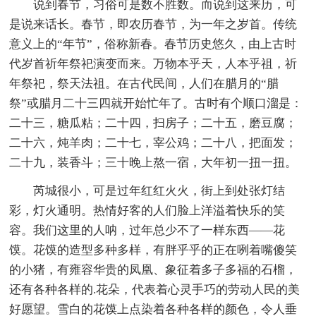
说到春节，习俗可是数不胜数。而说到这来历，可
是说来话长。春节，即农历春节，为一年之岁首。传统
意义上的“年节”，俗称新春。春节历史悠久，由上古时
代岁首祈年祭祀演变而来。万物本乎天，人本乎祖，祈
年祭祀，祭天法祖。在古代民间，人们在腊月的“腊
祭”或腊月二十三四就开始忙年了。古时有个顺口溜是：
二十三，糖瓜粘；二十四，扫房子；二十五，磨豆腐；
二十六，炖羊肉；二十七，宰公鸡；二十八，把面发；
二十九，装香斗；三十晚上熬一宿，大年初一扭一扭。
芮城很小，可是过年红红火火，街上到处张灯结
彩，灯火通明。热情好客的人们脸上洋溢着快乐的笑
容。我们这里的人呐，过年总少不了一样东西——花
馍。花馍的造型多种多样，有胖乎乎的正在咧着嘴傻笑
的小猪，有雍容华贵的凤凰、象征着多子多福的石榴，
还有各种各样的.花朵，代表着心灵手巧的劳动人民的美
好愿望。雪白的花馍上点染着各种各样的颜色，令人垂