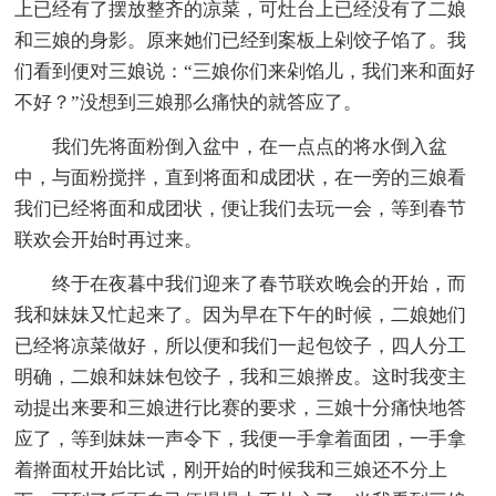
上已经有了摆放整齐的凉菜，可灶台上已经没有了二娘
和三娘的身影。原来她们已经到案板上剁饺子馅了。我
们看到便对三娘说：“三娘你们来剁馅儿，我们来和面好
不好？”没想到三娘那么痛快的就答应了。
我们先将面粉倒入盆中，在一点点的将水倒入盆
中，与面粉搅拌，直到将面和成团状，在一旁的三娘看
我们已经将面和成团状，便让我们去玩一会，等到春节
联欢会开始时再过来。
终于在夜暮中我们迎来了春节联欢晚会的开始，而
我和妹妹又忙起来了。因为早在下午的时候，二娘她们
已经将凉菜做好，所以便和我们一起包饺子，四人分工
明确，二娘和妹妹包饺子，我和三娘擀皮。这时我变主
动提出来要和三娘进行比赛的要求，三娘十分痛快地答
应了，等到妹妹一声令下，我便一手拿着面团，一手拿
着擀面杖开始比试，刚开始的时候我和三娘还不分上