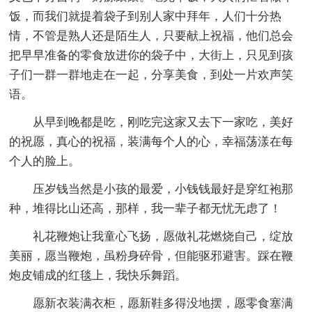
饭，而我们就提着袋子到别人家中拜年，人们十分热
情，不管是熟人还是陌生人，只要献上祝福，他们总会
把早早准备的零食放进你的袋子中，大街上，只见到孩
子们一群一群地走在一起，分享美食，到处一片欢声笑
语。
从早到晚都是吃，刚吃完这家又去下一家吃，美好
的祝愿，真心的祝福，装满每个人的心，幸福荡漾在每
个人的脸上。
压岁钱当然是小孩的最爱，小钱钱最好是穿红袍那
种，堆得比山还高，那样，我一辈子都无忧无虑了！
礼花鞭炮让我童心飞扬，愿做礼花燃烧自己，绽放
美丽，愿当鞭炮，虽粉身碎骨，但能驱邪避害。踩在鞭
炮皮铺成的红毯上，我快乐舞蹈。
愿新衣装满衣柜，愿新鞋多得没地摆，愿零食塞满