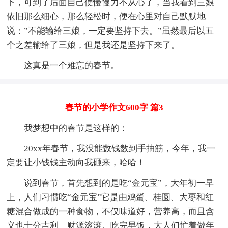
下，可到了后面自己便慢慢力不从心了，当我看到三娘
依旧那么细心，那么轻松时，便在心里对自己默默地
说：”不能输给三娘，一定要坚持下去。”虽然最后以五
个之差输给了三娘，但是我还是坚持下来了。
这真是一个难忘的春节。
春节的小学作文600字 篇3
我梦想中的春节是这样的：
20xx年春节，我没能数钱数到手抽筋，今年，我一
定要让小钱钱主动向我砸来，哈哈！
说到春节，首先想到的是吃“金元宝”，大年初一早
上，人们习惯吃“金元宝”它是由鸡蛋、桂圆、大枣和红
糖混合做成的一种食物，不仅味道好，营养高，而且含
义也十分吉利—财源滚滚。吃完早饭，大人们忙着做年