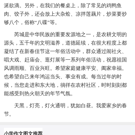
涎欲滴。另外，在我们的餐桌上，除了常见的鸡鸭鱼
肉、饺子外，还会放上大杂烩、凉拌莲藕片，炒菜要炒
够八个，俗称“八碟”等。
芮城是中华民族的重要发源地之一，是农耕文明的
源头，五千年的文明滋养，道德延续，在很大程度上都
凝结了在新春佳节这一年俗活动中，群众通过闹社火、
唱大戏、赶庙会、逛灯展等一系列年俗活动，祝愿祖国
风调雨顺、百业兴旺。希望家庭健康平安、阖家幸福。
也希望自己来年鸿运当头、事业有成。每当过年的时
候，当您走进和东大地，徜徉在农村社区，时时刻刻都
能感受到热火朝天的年节气氛。
天黑，灯亮，灯火通明，犹如白昼。我爱家乡的春
节。
小学作文图文推荐