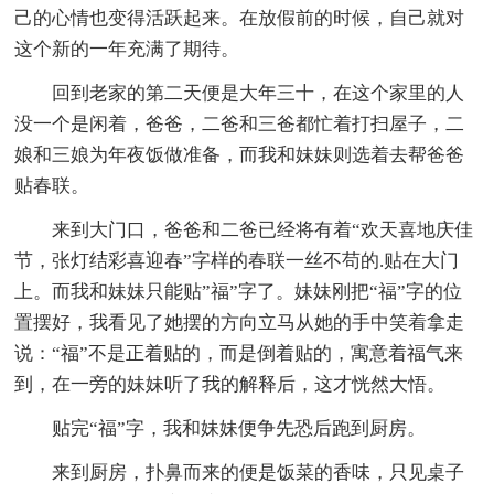
己的心情也变得活跃起来。在放假前的时候，自己就对
这个新的一年充满了期待。
回到老家的第二天便是大年三十，在这个家里的人
没一个是闲着，爸爸，二爸和三爸都忙着打扫屋子，二
娘和三娘为年夜饭做准备，而我和妹妹则选着去帮爸爸
贴春联。
来到大门口，爸爸和二爸已经将有着“欢天喜地庆佳
节，张灯结彩喜迎春”字样的春联一丝不苟的.贴在大门
上。而我和妹妹只能贴”福”字了。妹妹刚把“福”字的位
置摆好，我看见了她摆的方向立马从她的手中笑着拿走
说：“福”不是正着贴的，而是倒着贴的，寓意着福气来
到，在一旁的妹妹听了我的解释后，这才恍然大悟。
贴完“福”字，我和妹妹便争先恐后跑到厨房。
来到厨房，扑鼻而来的便是饭菜的香味，只见桌子