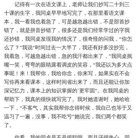
记得有一次在语文课上，老师让我们抄写二十到三
十课的生字，我同桌早早地写完了，在那里看语文课
本，我一看我也着急了，可是越急越出错，不是部首抄
错了，就是拼音抄错了，很多还是我们经常学过的字我
还抄错，我同桌发现我的情况了，很奇怪的问我，“你怎
么了？”我说“时间过去一大半了，我还有好多没抄完，
我着急，可越急越出错，急的我汗都出来了，”我同桌抿
嘴一笑，弯弯的眼睛露着调皮的笑容，“我还以为多大点
事呢！来！我帮你，我给你念，你来写，如果实在不会
写你再来看课本，这样时间省出来了，而且还能让你加
深记忆力，课本上的知识掌握的`更牢固”。在我同桌的
帮助下，我真的很快就写完了。我对她道谢时，她哈哈
一下，“不客气，其实我帮你念得时候，我自己也等于又
温习了一遍，没事，我不吃亏”她说完，我们两个都笑
了。
你看，我的同桌是不是很聪明，而且还很热心。同