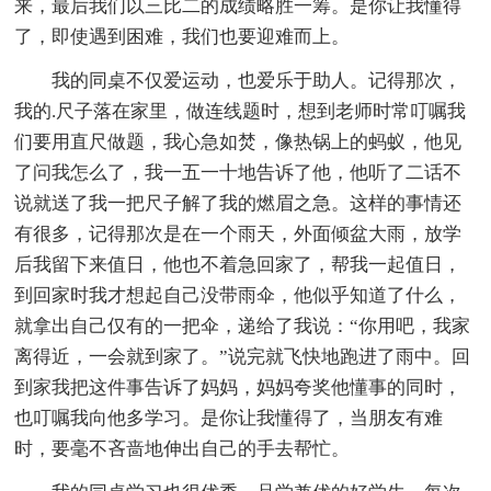
来，最后我们以三比二的成绩略胜一筹。是你让我懂得
了，即使遇到困难，我们也要迎难而上。
我的同桌不仅爱运动，也爱乐于助人。记得那次，
我的.尺子落在家里，做连线题时，想到老师时常叮嘱我
们要用直尺做题，我心急如焚，像热锅上的蚂蚁，他见
了问我怎么了，我一五一十地告诉了他，他听了二话不
说就送了我一把尺子解了我的燃眉之急。这样的事情还
有很多，记得那次是在一个雨天，外面倾盆大雨，放学
后我留下来值日，他也不着急回家了，帮我一起值日，
到回家时我才想起自己没带雨伞，他似乎知道了什么，
就拿出自己仅有的一把伞，递给了我说：“你用吧，我家
离得近，一会就到家了。”说完就飞快地跑进了雨中。回
到家我把这件事告诉了妈妈，妈妈夸奖他懂事的同时，
也叮嘱我向他多学习。是你让我懂得了，当朋友有难
时，要毫不吝啬地伸出自己的手去帮忙。