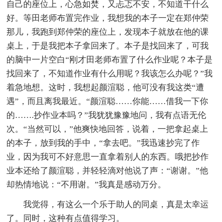
自己的座位上，心急如焚，又忐忑不安，不知道干什么
好。等田老师布置完作业，我想我的本子一定在郑仲荣
那儿，我跑到郑仲荣的座位上，发现本子就放在他的课
桌上，于是我把本子拿回来了。本子是找回来了，可我
的脑中一片空白“刚才田老师布置了什么作业呢？本子是
找回来了，不知道作业有什么用呢？我该怎么办呢？”我
着急地想。这时，我想起颜渲聪，他可没有我这类“遭
遇”，而且离我最近。“颜渲聪……你能……借我一下你
的…….抄作业本吗？”我犹犹豫豫地问，我有点语无伦
次。“当然可以，”他爽快地回答，说着，一把拿起桌上
的本子，放到我的手中，“拿去吧。”我迅速抄完了作
业，因为我可不好意思一直拿着别人的东西。哦把抄作
业本还给了颜渲聪，并轻轻滴对他说了声：“谢谢。”他
却热情地说：“不用谢。”我真是感动万分。
我觉得，有这么一个乐于助人的同桌，真是太幸运
了。同时，这种有点值得学习。