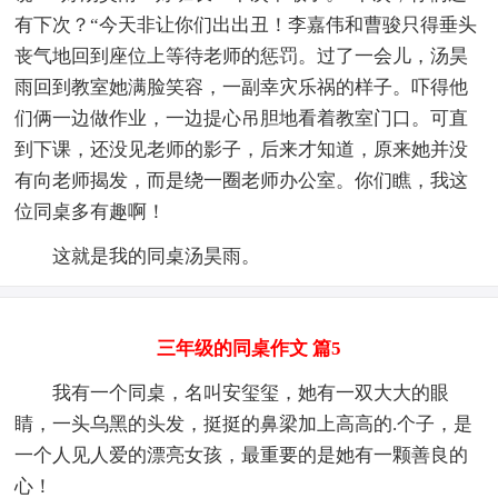
有下次？“今天非让你们出出丑！李嘉伟和曹骏只得垂头
丧气地回到座位上等待老师的惩罚。过了一会儿，汤昊
雨回到教室她满脸笑容，一副幸灾乐祸的样子。吓得他
们俩一边做作业，一边提心吊胆地看着教室门口。可直
到下课，还没见老师的影子，后来才知道，原来她并没
有向老师揭发，而是绕一圈老师办公室。你们瞧，我这
位同桌多有趣啊！
这就是我的同桌汤昊雨。
三年级的同桌作文 篇5
我有一个同桌，名叫安玺玺，她有一双大大的眼
睛，一头乌黑的头发，挺挺的鼻梁加上高高的.个子，是
一个人见人爱的漂亮女孩，最重要的是她有一颗善良的
心！