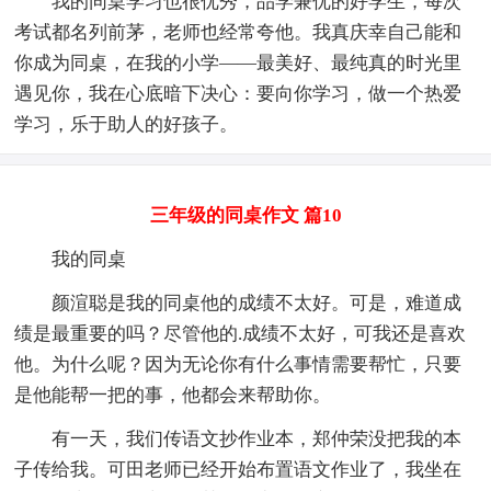
我的同桌学习也很优秀，品学兼优的好学生，每次
考试都名列前茅，老师也经常夸他。我真庆幸自己能和
你成为同桌，在我的小学——最美好、最纯真的时光里
遇见你，我在心底暗下决心：要向你学习，做一个热爱
学习，乐于助人的好孩子。
三年级的同桌作文 篇10
我的同桌
颜渲聪是我的同桌他的成绩不太好。可是，难道成
绩是最重要的吗？尽管他的.成绩不太好，可我还是喜欢
他。为什么呢？因为无论你有什么事情需要帮忙，只要
是他能帮一把的事，他都会来帮助你。
有一天，我们传语文抄作业本，郑仲荣没把我的本
子传给我。可田老师已经开始布置语文作业了，我坐在