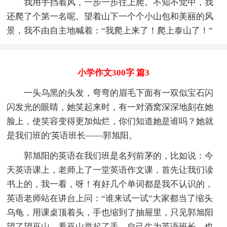
我用手挡着风，一步一步往上爬。不知不觉中，我
还爬了个第一名呢。望着山下一个个小山包和美丽的风
景，我不由自主地喊着：“我爬上来了！爬上泰山了！”
小学作文300字 篇3
一头乌黑的头发，弯弯的眉毛下面有一双似宝石闪
闪发光的眼睛，她笑起来时，有一对酒窝深深地刻在她
脸上，使笑容变得更加灿烂，你们知道她是谁吗？她就
是我们班的'英语班长——郭旭阳。
郭旭阳的英语在我们班是名列前茅的，比如说：今
天英语课上，老师上了一堂英语作文课，首先让我们读
书上的，我一看，呀！有好几个单词都是我不认识的，
英语老师站在讲台上问：“谁来试一试”大家都当了缩头
乌龟，用课桌顶着头，手也缩到了抽屉里，只见郭旭阳
望了望巫山，看巫山举起了手，自己生为英语班长，也