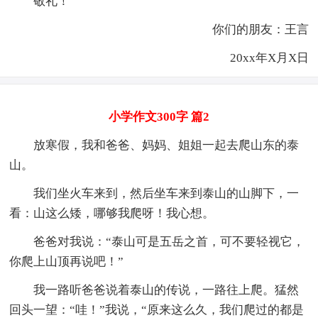
敬礼！
你们的朋友：王言
20xx年X月X日
小学作文300字 篇2
放寒假，我和爸爸、妈妈、姐姐一起去爬山东的泰
山。
我们坐火车来到，然后坐车来到泰山的山脚下，一
看：山这么矮，哪够我爬呀！我心想。
爸爸对我说：“泰山可是五岳之首，可不要轻视它，
你爬上山顶再说吧！”
我一路听爸爸说着泰山的传说，一路往上爬。猛然
回头一望：“哇！”我说，“原来这么久，我们爬过的都是