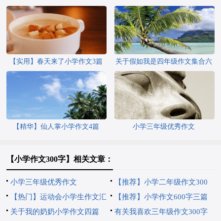
【实用】春天来了小学作文3篇
关于假如我是四年级作文集合六
篇
【精华】仙人掌小学作文4篇
小学三年级优秀作文
【小学作文300字】相关文章：
小学三年级优秀作文
【推荐】小学二年级作文300
【热门】运动会小学生作文汇
字锦集九篇
【推荐】小学作文600字三篇
编7篇
关于我的奶奶小学作文四篇
有关我喜欢三年级作文300字