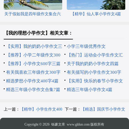
关于假如我是四年级作文集合六
【精华】仙人掌小学作文4篇
篇
【我的理想小学作文】相关文章：
【实用】我的奶奶小学作文三
小学三年级优秀作文
篇
【推荐】小学二年级作文300
【热门】运动会小学生作文汇
字锦集九篇
【推荐】小学作文600字三篇
编7篇
关于我的奶奶小学作文四篇
有关我喜欢三年级作文300字
有关描写的小学生作文300字
三篇
精选梦想小学作文400字4篇
集锦8篇
【实用】快乐的春节小学作文
精选三年级小学作文合集7篇
5篇
精选三年级小学作文4篇
上一篇：
【精华】小学生作文400
下一篇：
【精选】国庆节小学作文
字汇总七篇
三篇
Copyright © 2026
铄豪文库
www.gldun.com 版权所有