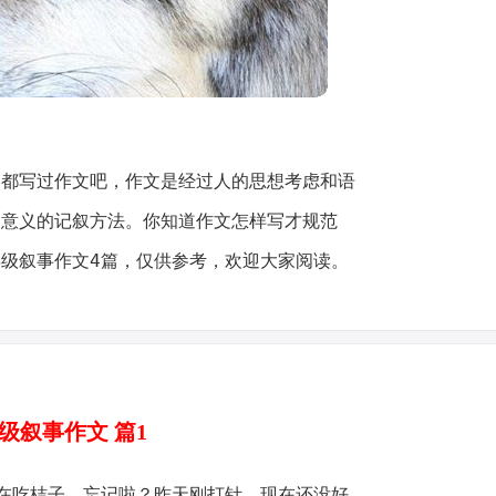
家都写过作文吧，作文是经过人的思想考虑和语
题意义的记叙方法。你知道作文怎样写才规范
级叙事作文4篇，仅供参考，欢迎大家阅读。
级叙事作文 篇1
在吃桔子，忘记啦？昨天刚打针，现在还没好