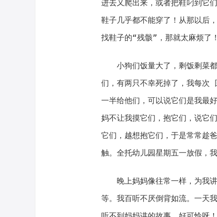
进去又爬出来，或者把鞋叼到它们
鞋子几乎都不能穿了！从那以后，
找鞋子的“残骸”，那就太麻烦了
小狗们饭量大了，剩饭剩菜
们，有两只不幸死掉了，我每次 
一半给他们，可以说它们是我最
妈不让我摸它们，抱它们，说它们
它们，越想抱它们，于是常常趁
触。全托幼儿园星期五一放假，我
晚上妈妈像往常一样，为我
等。我百听不厌倒背如流。一天我
听不到妈妈讲的故事，好可怜呀