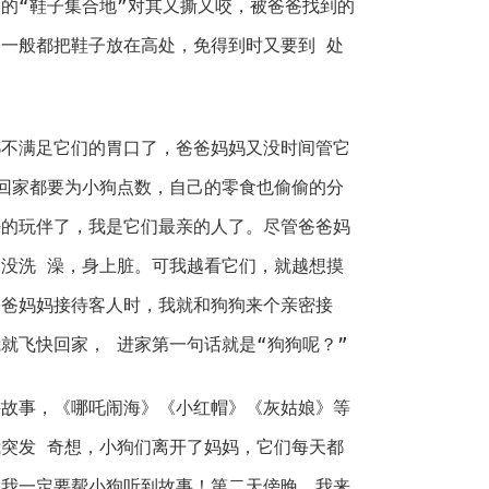
的“鞋子集合地”对其又撕又咬，被爸爸找到的
一般都把鞋子放在高处，免得到时又要到 处
！
都不满足它们的胃口了，爸爸妈妈又没时间管它
回家都要为小狗点数，自己的零食也偷偷的分
好的玩伴了，我是它们最亲的人了。尽管爸爸妈
没洗 澡，身上脏。可我越看它们，就越想摸
爸爸妈妈接待客人时，我就和狗狗来个亲密接
就飞快回家， 进家第一句话就是“狗狗呢？”
讲故事，《哪吒闹海》《小红帽》《灰姑娘》等
突发 奇想，小狗们离开了妈妈，它们每天都
！我一定要帮小狗听到故事！第二天傍晚，我来