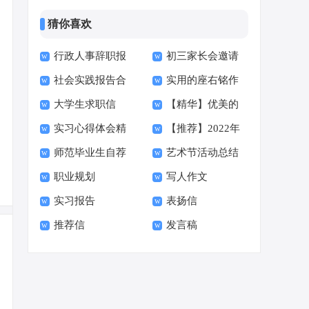
猜你喜欢
行政人事辞职报
初三家长会邀请
社会实践报告合
实用的座右铭作
告
函15篇
大学生求职信
【精华】优美的
集15篇
文400字集合十篇
实习心得体会精
【推荐】2022年
【荐】
早安朋友圈问候语34
师范毕业生自荐
艺术节活动总结
选15篇
伤心的签名汇总55句
句
职业规划
写人作文
信范文六篇
实习报告
表扬信
推荐信
发言稿