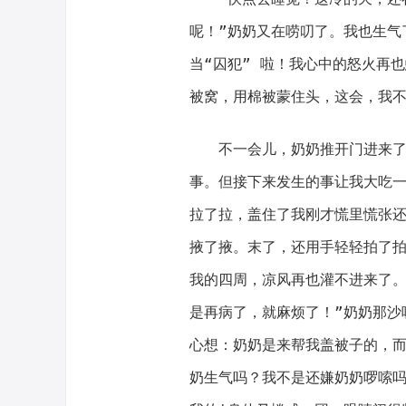
呢！”奶奶又在唠叨了。我也生气
当“囚犯” 啦！我心中的怒火再
被窝，用棉被蒙住头，这会，我
不一会儿，奶奶推开门进来
事。但接下来发生的事让我大吃
拉了拉，盖住了我刚才慌里慌张
掖了掖。末了，还用手轻轻拍了
我的四周，凉风再也灌不进来了。
是再病了，就麻烦了！”奶奶那沙
心想：奶奶是来帮我盖被子的，
奶生气吗？我不是还嫌奶奶啰嗦