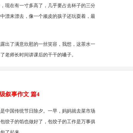
叶，现在有一寸多高了，几乎要占去杯子的三分
水中漂来漂去，像一个顽皮的孩子还玩耍着，最
上露出了满意欣慰的一丝笑容，我想，这茶水一
润了老师长时间讲课后的干干的嗓子。
级叙事作文 篇4
就是中国传统节日除夕。一早，妈妈就去菜市场
把包饺子的馅也做好了，包饺子的工作是万事俱
始包了起来。