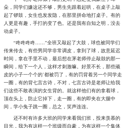
朵，同学们嫌这还不够，男生先跟着起哄，在桌子上敲
起了锣鼓，女生也发发隐，在那里拼命地打桌子。有的
人更是有趣，手打的变了色。还是我有自知之明，没去
动桌子。
“咚咚咚咚……”全班又敲起了大鼓，球也被同学们
传来传去，有些男同学非常调皮，拿到了球，故意延迟
时间，拿在手里不动，最后想在茅老师停止敲鼓的那一
瞬间，给下一个人，这样才刺激嘛。好景不长，那些顽
皮的小子一个个的`都被罚了，有的罚背着另一个同学走
一圈，有的背七言古诗，不对，七言古诗是老师让给我
们这些不敢表演的女生背的。就这样他们有的拿着球，
顶在头上，防止它掉下，走一圈，有的即夹在大腿中
间，学小兔子跳一圈，总之，笑声连连。
还不时有许多大班的同学来看我们班，投来羡慕的
目光，我为有这样一个班级而自豪，为有这样一个集体