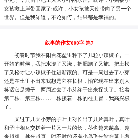
不见了，只留下地上大大小小的水洼。或许，小狗被小
女孩救上岸带回家了;或许，小女孩被天使带向了另一个
世界。但是我知道，不论如何，结果都是幸福的。
叙事的作文600字 篇7
初春时节我在阳台花盆里种下了几粒小辣椒子。一
开始的时候，我把水浇了又浇，把肥施了又施、把土松
了又松才让小辣椒子住进新家的。可是一周过去了小芽
还是在土里不出来我想是它在长根，怕它现在出来别人
笑话它是矮子。两周过去了小芽终于出来探头了。接着
第二株、第三株……一株接着一株的往上冒，我高兴极
了。
又过了几天小芽的子叶上对长出了几片真叶，真叶
和子叶相互交搓着一片又一片的长，茎也越来越高、越
来越粗、越来越直，时不时的还有小鸟飞来站在茎上着