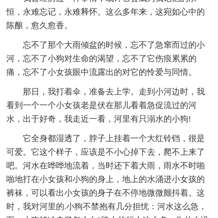
恒，永难忘记，永难释怀。这么多年来，这宛如心中的
陈酿，愈久愈香。
忘不了那个大雨倾盆的时候，忘不了急窜而过的小
河，忘不了小狗对生命的渴望，忘不了它伤痕累累的
痛，忘不了小女孩眼中流露出的对它的怜爱与同情。
那日，我打着伞，准备去上学。走到小河边时，我
看到一个一个小女孩老是伏在那儿看着急促流过的河
水，出于好奇，我走近一看，河里有只溺水的小狗!
它全身都湿透了，脖子上挂着一个大红铃铛，很是
可爱。它这个样子，应该是不小心掉下去，爬不上来了
吧。河水在哗哗地流着，当时还下着大雨，雨水不时啪
啪地打在小女孩和小狗的身上，地上的水涌进小女孩的
裤袜，可以看出小女孩的身子在不停地微微颤抖着。这
时，我对河里的.小狗不禁抱有几分担忧：河水这么急，