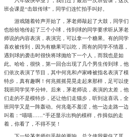
六年级快毕业了，我们过了最后一次班会课，这次
班会课是“击鼓传球”，同学们连忙拍手叫好。
游戏随着铃声开始了，茅老师敲起了大鼓，同学们
也纷纷地传起了三个小球，传到球的同学要求听从茅老
师说的内容表演，表演完，可以拿一个糖果。有的同学
喜欢被传到，因为有糖果可以吃，而有的同学不情愿，
遇到球的袭击时很快将球抛给下一个人，而我也是如
此。哈哈，很快，第一回合出现了几个男生传到球，他
们依次表演了节目，其中何兆和卢家峰被指名表演了模
特步，真有趣啊！何兆摇摇晃晃走起来那样，足可以使
我班同学笑半分钟。后来，茅老师说，表演的太差，他
们走的不是模特步，还让他们走猫步，听到这喜讯，全
班同学又是一阵轰动。何兆毫不羞涩，他一边走路一边
叫着：“喵喵……”手还显示出狗的模样，作揖似的走
着，你看了，不得不笑！
下一轮茅老师似乎敲的更响，总之使我蒙住了耳