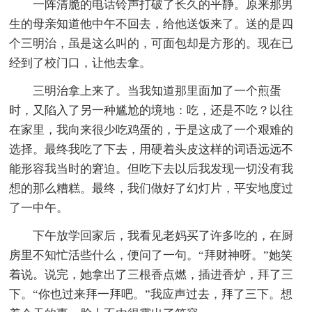
一阵清脆的电话铃声打破了长久的平静。原来那男
生的母亲知道他中午不回去，给他送饭来了。送的是四
个三明治，虽是这么叫的，可面包却是方形的。现在已
经到了校门口，让他去拿。
三明治拿上来了。当我知道那里面加了一个煎蛋
时，又陷入了另一种尴尬的境地：吃，还是不吃？以往
在家里，我向来很少吃鸡蛋的，于是这成了一个艰难的
选择。最终我吃了下去，用硬着头皮这样的词语远远不
能形容我当时的窘迫。但吃下去以后我发现一切没有我
想的那么糟糕。最终，我们做好了幻灯片，平安地度过
了一中午。
下午放学回家后，我看见老妈买了许多吃的，在厨
房里不知忙活些什么，便问了一句。“拜财神呀。”她笑
着说。说完，她拿出了三根香点燃，插进香炉，拜了三
下。“你也过来拜一拜吧。”我应声过去，拜了三下。想