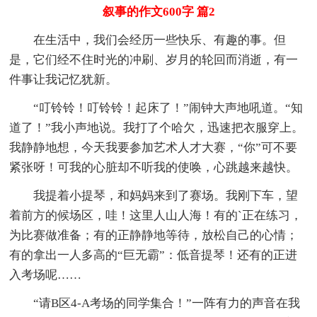
叙事的作文600字 篇2
在生活中，我们会经历一些快乐、有趣的事。但
是，它们经不住时光的冲刷、岁月的轮回而消逝，有一
件事让我记忆犹新。
“叮铃铃！叮铃铃！起床了！”闹钟大声地吼道。“知
道了！”我小声地说。我打了个哈欠，迅速把衣服穿上。
我静静地想，今天我要参加艺术人才大赛，“你”可不要
紧张呀！可我的心脏却不听我的使唤，心跳越来越快。
我提着小提琴，和妈妈来到了赛场。我刚下车，望
着前方的候场区，哇！这里人山人海！有的`正在练习，
为比赛做准备；有的正静静地等待，放松自己的心情；
有的拿出一人多高的“巨无霸”：低音提琴！还有的正进
入考场呢……
“请B区4-A考场的同学集合！”一阵有力的声音在我