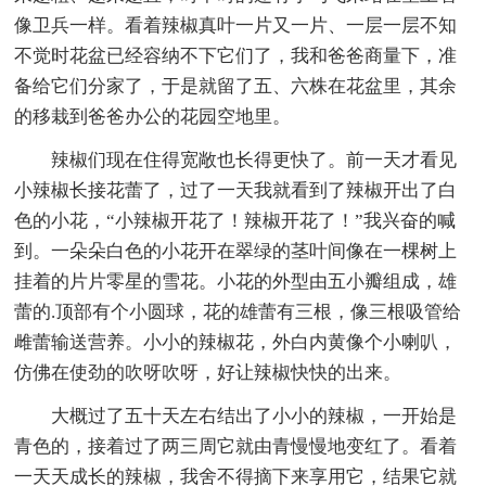
像卫兵一样。看着辣椒真叶一片又一片、一层一层不知
不觉时花盆已经容纳不下它们了，我和爸爸商量下，准
备给它们分家了，于是就留了五、六株在花盆里，其余
的移栽到爸爸办公的花园空地里。
辣椒们现在住得宽敞也长得更快了。前一天才看见
小辣椒长接花蕾了，过了一天我就看到了辣椒开出了白
色的小花，“小辣椒开花了！辣椒开花了！”我兴奋的喊
到。一朵朵白色的小花开在翠绿的茎叶间像在一棵树上
挂着的片片零星的雪花。小花的外型由五小瓣组成，雄
蕾的.顶部有个小圆球，花的雄蕾有三根，像三根吸管给
雌蕾输送营养。小小的辣椒花，外白内黄像个小喇叭，
仿佛在使劲的吹呀吹呀，好让辣椒快快的出来。
大概过了五十天左右结出了小小的辣椒，一开始是
青色的，接着过了两三周它就由青慢慢地变红了。看着
一天天成长的辣椒，我舍不得摘下来享用它，结果它就