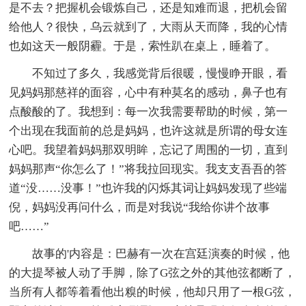
是不去？把握机会锻炼自己，还是知难而退，把机会留
给他人？很快，乌云就到了，大雨从天而降，我的心情
也如这天一般阴霾。于是，索性趴在桌上，睡着了。
不知过了多久，我感觉背后很暖，慢慢睁开眼，看
见妈妈那慈祥的面容，心中有种莫名的感动，鼻子也有
点酸酸的了。我想到：每一次我需要帮助的时候，第一
个出现在我面前的总是妈妈，也许这就是所谓的母女连
心吧。我望着妈妈那双明眸，忘记了周围的一切，直到
妈妈那声“你怎么了！”将我拉回现实。我支支吾吾的答
道“没……没事！”也许我的闪烁其词让妈妈发现了些端
倪，妈妈没再问什么，而是对我说“我给你讲个故事
吧……”
故事的'内容是：巴赫有一次在宫廷演奏的时候，他
的大提琴被人动了手脚，除了G弦之外的其他弦都断了，
当所有人都等着看他出糗的时候，他却只用了一根G弦，