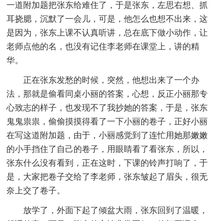
一道附加题把张东给难住了，于是张东，左思右想、抓
耳挠腮，沉默了一会儿，可是，他怎么也想不出来，这
是因为，张东上课不认真听讲，总在底下做小动作，让
老师点他的名，也没有记住李老师在课堂上，讲的精
华。
正在张东发愁的时候，突然，他想出来了一个办
法，那就是偷看同桌小丽的答案，心想，反正小丽那专
心致志的样子，也发现不了我抄她的答案，于是，张东
鬼鬼祟祟，偷偷摸摸得看了一下小丽的卷子，正好小丽
在写这道附加题，由于，小丽感觉到了连忙用她那嫩嫩
的小手挡住了自己的卷子，用眼睛看了看张东，所以，
张东什么没有看到，正在这时，下课的铃声打响了，于
是，大家把卷子交给了李老师，张东皱起了眉头，很无
奈上交了卷子。
放学了，外面下起了倾盆大雨，张东回到了温暖，