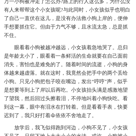
万一小狗被冲走了怎么办?路上的行人这么多，为什么没
有人来帮帮这个小女孩呢?与此同时，小女孩似乎也明白
了自己一直伏在这儿，是没有办法救小狗上岸的，便伸
手想要抓住它。但由于力气不够，且水流太急，总是抓
不住。
眼看着小狗被越冲越远，小女孩着急地哭了。总归
是年龄太小了，眼看着一条鲜活的生命就要在自己面前
消失，害怕也是难免的了。随着时间的流逝，小狗的身
体越来越虚落。就在这时，我竟然会把手中的两个丢给
小狗。只见小狗把包子咬在嘴边，发出“哼哼”声，似乎
是想要等到上了岸以后再吃。小女孩抬头满是感激地望
了望我，然后回过头擦着泪，不停地叫着小狗快吃。看
到这一幕，眼中有泪水在打转着。但是看看手表，快要
迟到了，我只好打着伞依依不舍地走了。
放学后，我飞似得跑到河边，小狗不见了，小女孩