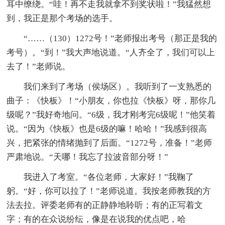
耳中缭绕。“哇！再不走我就拿不到奖状啦！”我猛然想
到，我正是那个考场的选手。
“……（130）1272号！”老师报出考号（那正是我的
考号）。“到！”我大声地说道。“人齐全了，我们可以上
去了！”老师说。
我们来到了考场（侯场区）。我听到了一支熟悉的
曲子：《快板》！“小朋友，你也拉《快板》呀，那你几
级呢？”我好奇地问。“6级，我才刚考完6级呢！”他笑着
说。“因为《快板》也是6级的嘛！哈哈！”我感到很高
兴，把紧张的情绪抛到了后面。“1272号，准备！”老师
严肃地说。“天哪！我忘了拉波音部分呀！”
我进入了考室。“各位老师，大家好！”我鞠了
躬。“好，你可以拉了！”老师说道。我按老师教我的方
法去拉。评委老师有的正静静地聆听；有的正写着文
字；有的在众说纷纭，像是在说我的优点吧，哈