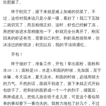
欣慰极了。
终于削完了，接下来就是难上加难的切菜了。不
过，这些对我来说只是小菜一碟，看好了！我三下五除
二就切完了，而且粗细正好。这时，虾也已经解了冻，
再把虾放进水里稍微泡一下，虾就完全分离开了。刚买
回来的虾还有壳，需要自己剥壳。剥虾虽然很简单，但
冰冻过的虾很凉；剥完以后，我的'手冻得通红。
开包！
终于做好了，准备工作，开包！拿出面粉，面粉和
水10：3；面粉是10，水是3.和面的时候，先加面，至于
水嘛，冬天温水，夏天凉水。和面的时候，必须用很大
的力气。不然的话，面就不劲道了。接下来就正式开始
包饺子了。把和好的面挤成一个一个的剂子，揉圆后，
再擀成皮儿，把馅儿放在饺子皮儿里，可是这个看似简
单的事却要下一番功夫的。我努力地包了好几个，不过