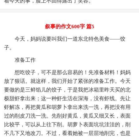
着今天的事，脸上不由得露出了笑容。
叙事的作文600字 篇5
今天，妈妈说要叫我们一道东北特色美食——饺
子。
准备工作
想吃饺子，可不是那么容易的！先准备材料！妈妈
放了狠话。就这样，我们开始了紧张的准备工作。今天
要做的是三鲜馅儿的饺子，于是我把冰箱里昨天买的北
极甜虾拿出来；这一种虾生活在深海，没有虾线。先让
虾解冻，再把黄瓜和胡萝卜拿出来洗一洗，再把没有用
过的削皮刀洗一洗。先削好黄瓜，黄瓜又细又长，表面
比较平，可以从上往下削。胡萝卜表面坑坑洼洼的，削
不几下又地改刀。不过，看着她被一层层地削完，也是