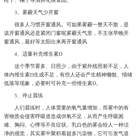
橙子、橘子等清肺化痰食品。
3、雾霾天气少开窗
很多人习惯开窗通风。可如果雾霾一整天不散，是
该开窗通风还是紧闭门窗呢雾霾天气里，不主张早晚开
窗通风，最好等太阳出来再开窗通风
4、适量补充维生素D
这个季节雾多、日照少，由于紫外线照射不足，人
体内维生素D生成不足，有些人还会产生精神懒散、情绪
低落等现象，必要时可补充一些维生素D。
5、停止晨练
人们晨练时，人体需要的氧气量增加，而雾中的有
害物质会侵害呼吸道造成供氧不足，从而产生呼吸困
难、胸闷、心悸等不良症状。乳白色的雾会给人一种洁
净的感觉，其实雾中聚积着超多污染物，它可引发气道