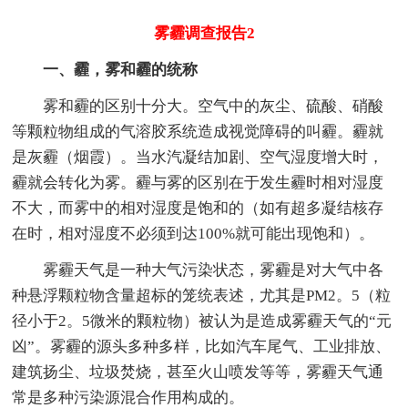
雾霾调查报告2
一、霾，雾和霾的统称
雾和霾的区别十分大。空气中的灰尘、硫酸、硝酸
等颗粒物组成的气溶胶系统造成视觉障碍的叫霾。霾就
是灰霾（烟霞）。当水汽凝结加剧、空气湿度增大时，
霾就会转化为雾。霾与雾的区别在于发生霾时相对湿度
不大，而雾中的相对湿度是饱和的（如有超多凝结核存
在时，相对湿度不必须到达100%就可能出现饱和）。
雾霾天气是一种大气污染状态，雾霾是对大气中各
种悬浮颗粒物含量超标的笼统表述，尤其是PM2。5（粒
径小于2。5微米的颗粒物）被认为是造成雾霾天气的“元
凶”。雾霾的源头多种多样，比如汽车尾气、工业排放、
建筑扬尘、垃圾焚烧，甚至火山喷发等等，雾霾天气通
常是多种污染源混合作用构成的。