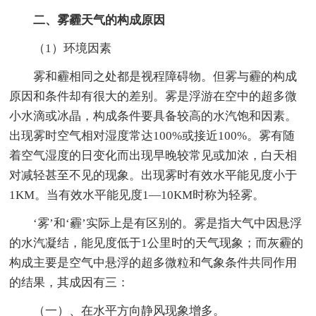
二、雾霾天气的构成原因
（1）环境因素
雾和霾相同之处都是视程障碍物。但雾与霾的构成
原因和条件却有很大的差别。雾是浮游在空中的超多微
小水滴或冰晶，构成条件要具备较高的水汽饱和因素。
出现雾时空气相对湿度常达100%或接近100%。雾有随
着空气湿度的日变化而出现早晚较常见或加浓，白天相
对减轻甚至不见的现象。出现雾时有效水平能见度小于
1KM。当有效水平能见度1—10KM时称为轻雾。
‘雾’和‘霾’实际上是有区别的。雾是指大气中因悬浮
的水汽凝结，能见度低于1公里时的天气现象；而灰霾的
构成主要是空气中悬浮的超多微粒和气象条件共同作用
的结果，其成因有三：
（一）、在水平方向静风现象增多。