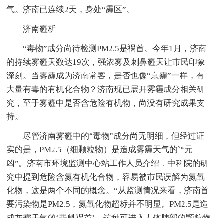
气。济南已连续2天，身处“霾区”。
济南霾析
“毒物”成分尚待检测PM2.5是祸首。今年1月，济南
的持续雾霾天数达19次，强浓雾及刺鼻霾天让市民印象
深刻。当雾霾成为济南常客，是否也像“京霾”一样，有
大量有毒的有机化合物？济南现已展开雾霾成分相关研
究，至于雾霾中是否含危险有机物，尚没有研究成果支
持。
尽管济南雾霾中的“毒物”成分尚无明细，但经过证
实的是，PM2.5（细颗粒物）是造成雾霾天气的`“元
凶”。济南市环境监测中心站工作人员介绍，中科院的研
究中提到危险含氮有机化合物，容易被市民误解为氮氧
化物，这是两个不同的概念。“从监测情况来看，济南首
要污染物是PM2.5，氮氧化物超标并不明显。PM2.5是造
成灰霾天气的‘罪魁祸首’，这种可进入人体肺部的颗粒物