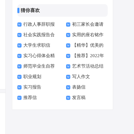
猜你喜欢
行政人事辞职报
初三家长会邀请
社会实践报告合
实用的座右铭作
告
函15篇
大学生求职信
【精华】优美的
集15篇
文400字集合十篇
实习心得体会精
【推荐】2022年
【荐】
早安朋友圈问候语34
师范毕业生自荐
艺术节活动总结
选15篇
伤心的签名汇总55句
句
职业规划
写人作文
信范文六篇
实习报告
表扬信
推荐信
发言稿