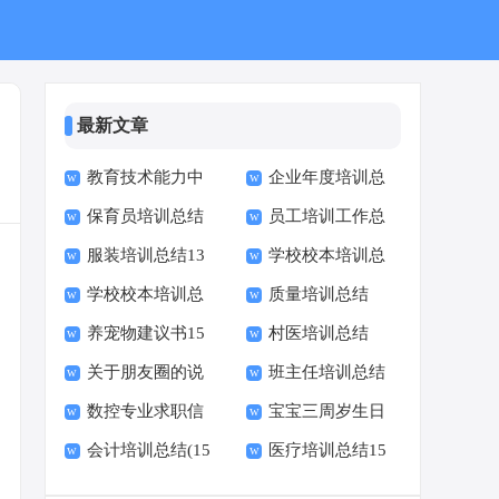
最新文章
教育技术能力中
企业年度培训总
保育员培训总结
员工培训工作总
级培训总结
结
服装培训总结13
学校校本培训总
结(集合15篇)
学校校本培训总
质量培训总结
篇
结15篇
养宠物建议书15
村医培训总结
结(15篇)
关于朋友圈的说
班主任培训总结
篇
数控专业求职信
宝宝三周岁生日
说
与感悟
会计培训总结(15
医疗培训总结15
【热】
祝福语
篇)
篇