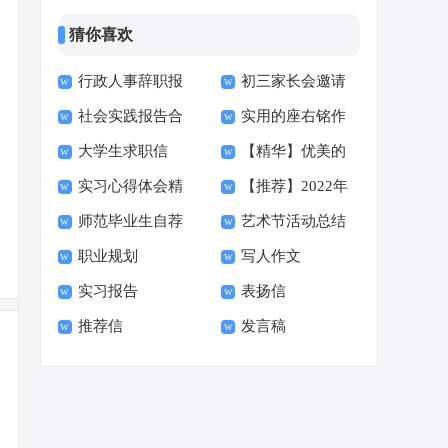
猜你喜欢
行政人事辞职报
初三家长会邀请
社会实践报告合
实用的座右铭作
告
函15篇
大学生求职信
【精华】优美的
集15篇
文400字集合十篇
实习心得体会精
【推荐】2022年
【荐】
早安朋友圈问候语34
师范毕业生自荐
艺术节活动总结
选15篇
伤心的签名汇总55句
句
职业规划
写人作文
信范文六篇
实习报告
表扬信
推荐信
发言稿