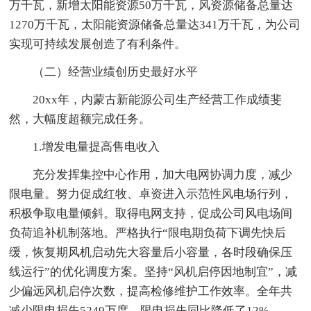
万千瓦，新增太阳能资源50万千瓦，风资源储备总量达
1270万千瓦，太阳能资源储备总量达341万千瓦，为公司
实现可持续发展创造了有利条件。
（二）经营业绩创历史最好水平
20xx年，内蒙古新能源公司生产经营工作成绩斐
然，大幅度超额完成任务。
1.增发电量提高售电收入
充分发挥集控中心作用，加大电网协调力度，减少
限电量。努力促成红牧、卓资进入示范性风电场行列，
积极争取电量倾斜。取得电网支持，促成公司风电场间
负荷追补机制落地。严格执行“限电期负荷下调先快后
缓，恢复期风机启动先大容量后小容量，各时段确保压
线运行”的优化调度方案。坚持“风机启停因地制宜”，减
少偏远风机启停次数，提高检修维护工作效率。全年共
减少限电损失5249万度，限电损失同比降低了12%。