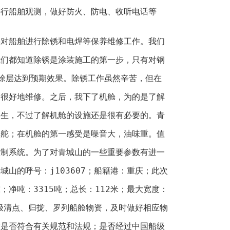
进行船舶观测，做好防火、防电、收听电话等
要对船舶进行除锈和电焊等保养维修工作。我们
我们都知道除锈是涂装施工的第一步，只有对钢
涂层达到预期效果。除锈工作虽然辛苦，但在
了很好地维修。之后，我下了机舱，为的是了解
学生，不过了解机舱的设施还是很有必要的。青
单舵；在机舱的第一感受是噪音大，油味重。值
控制系统。为了对青城山的一些重要参数有进一
山的呼号：j103607；船籍港：重庆；此次
吨；净吨：3315吨；总长：112米；最大宽度：
积极清点、归拢、罗列船舱物资，及时做好相应物
置是否符合有关规范和法规；是否经过中国船级