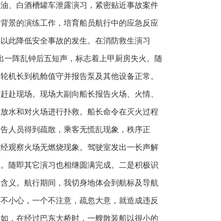
溢油、白酒槽罐车泄露演习，紧密贴近事故案件
为背景的演练工作，培育船员航行中的应急反应
，以此降低安全事故的发生。在消防救生演习
发出一阵乱钟后五短声，标志着上甲厨房失火。随
，轮机长到机舱值守并报告泵及其他设备正常。
材赶赴现场。现场大副向船长报告火场、火情、
头放水和对火场进行扑救。船长命令在灭火过程
报告人员得到疏散，乘客无慌乱现象，秩序正
：经观察火场无燃烧现象。驾驶室发出一长声解
位。随即其它演习也相继圆满完成。二是积极识
在含义。航行期间，我切身地体会到航标及导航
个不小心，一个不注意，疏忽大意，就造成违反
比如，在经过巴东大桥时，一艘散装船以很小的