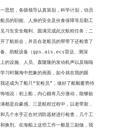
统一思想，各级领导认真策划，科学计划，动员
、船员的职能、人身的安全及伙食保障等后勤工
们见习生安全顺利、圆满完成此次航程任务；二
召开了航前会，并且在老船员的帮带下还检查了
、助航设备（gps.ais.ecs雷达、测深
船上的设施、人员、轰隆隆的发动机声以及嗡嗡
上学习时脑海中想象的画面，如今就在我的眼
我还成为了船只“安检员”，做好了船舶蓄势待
掩饰地说：初上船，内心颇有几分激动，能够贴
满满都是自豪感。三是航程过程中，以老带新，
副和几个水手正在对消防器材进行检查，几个工
换和换剂。在海船上这些工作一般是三副做，我