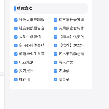
猜你喜欢
行政人事辞职报
初三家长会邀请
社会实践报告合
实用的座右铭作
告
函15篇
大学生求职信
【精华】优美的
集15篇
文400字集合十篇
实习心得体会精
【推荐】2022年
【荐】
早安朋友圈问候语34
师范毕业生自荐
艺术节活动总结
选15篇
伤心的签名汇总55句
句
职业规划
写人作文
信范文六篇
实习报告
表扬信
推荐信
发言稿