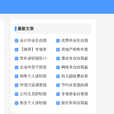
最新文章
会计毕业生自我
优秀毕业生自我
【推荐】专项资
房地产销售年度
鉴定(通用15篇)
鉴定(15篇)
班长述职报告15
通信专业自我鉴
金自查报告
述职报告
企业中层干部述
网络专业自我鉴
篇
定
销售个人述职报
幼儿园收费自查
职报告10篇
定
环境污染调查报
节约水资源的调
告
报告(集锦15篇)
公司文员辞职报
专项资金自查报
告合集15篇
查报告
医生个人述职报
新生军训自我鉴
告(15篇)
告(集合15篇)
告汇编15篇
定