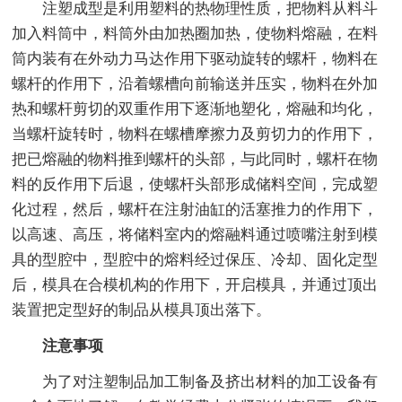
注塑成型是利用塑料的热物理性质，把物料从料斗
加入料筒中，料筒外由加热圈加热，使物料熔融，在料
筒内装有在外动力马达作用下驱动旋转的螺杆，物料在
螺杆的作用下，沿着螺槽向前输送并压实，物料在外加
热和螺杆剪切的双重作用下逐渐地塑化，熔融和均化，
当螺杆旋转时，物料在螺槽摩擦力及剪切力的作用下，
把已熔融的物料推到螺杆的头部，与此同时，螺杆在物
料的反作用下后退，使螺杆头部形成储料空间，完成塑
化过程，然后，螺杆在注射油缸的活塞推力的作用下，
以高速、高压，将储料室内的熔融料通过喷嘴注射到模
具的型腔中，型腔中的熔料经过保压、冷却、固化定型
后，模具在合模机构的作用下，开启模具，并通过顶出
装置把定型好的制品从模具顶出落下。
注意事项
为了对注塑制品加工制备及挤出材料的加工设备有